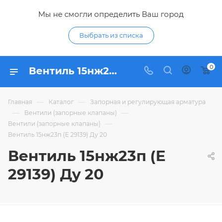
Мы не смогли определить Ваш город
Выбрать из списка
0
Вентиль 15нж23п (Е 29139) Ду 20 - купить по цене в интернет-магазине Гидропромтехника с доставкой в Курске
—
—
Главная
Каталог
Запорная и регулирующая арматура
—
—
Вентили (запорные клапаны)
—
Вентили (запорные клапаны)
Вентиль 15нж23п (Е 29139) Ду 20
Вентиль 15нж23п (Е
29139) Ду 20