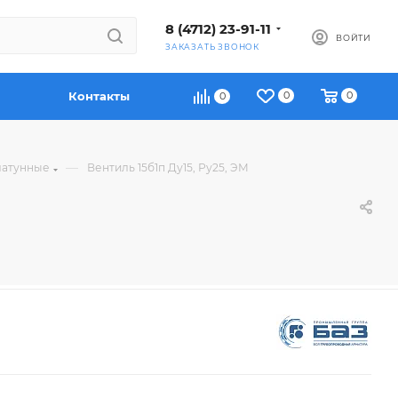
8 (4712) 23-91-11
ВОЙТИ
ЗАКАЗАТЬ ЗВОНОК
Контакты
0
0
0
—
латунные
Вентиль 15б1п Ду15, Ру25, ЭМ