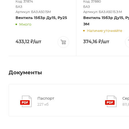
Код: 37874
Код: 37880
БАЗ
БАЗ
Артикул: БАЗ.А50.15М
Артикул: БАЗ.А50.15.Э.М
Вентиль 15б3р Ду15, Ру25
Вентиль 15б3р Ду15, Ру25,
ЭМ
Много
Наличие уточняйте
433,12
₽
/шт
374,16
₽
/шт
Документы
Паспорт
Се
227 кб
811,