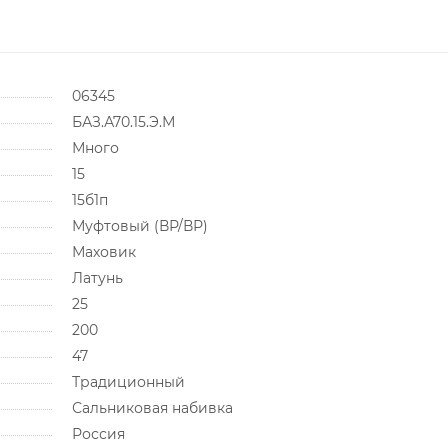
06345
БАЗ.А70.15.Э.М
Много
15
15б1п
Муфтовый (ВР/ВР)
Маховик
Латунь
25
200
47
Традиционный
Сальниковая набивка
Россия