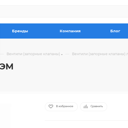
Бренды
Компания
Блог
—
—
Вентили (запорные клапаны)
Вентили (запорные клапаны) 
 ЭМ
В избранное
Сравнить