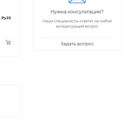
Код: 00008
Код: 00723
Вентиль 15б1п Ду 15
Вентиль 15б859
Нужна консультация?
26291) Ду 15 (220В,
Много
Вентиль 15б1п Ду15, Ру25
переменный ток
Наши специалисты ответят на любой
интересующий вопрос
Мало
308,52
₽
/шт
По запросу
Задать вопрос