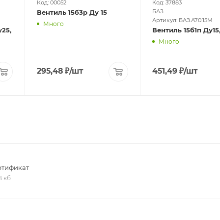
Код: 00052
Код: 37883
БАЗ
Вентиль 15б3р Ду 15
Артикул: БАЗ.А70.15М
Много
Много
295,48
₽
/шт
451,49
₽
/шт
ртификат
8 кб