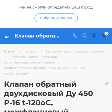
Мы не смогли определить Ваш город
Выбрать из списка
0
Клапан обратный двухдисковый Ду 450 Р-16 t-120оС, межфланцевый - купить по цене 48 563,31 ₽ в интернет-магазине Гидропромтехника с доставкой в Курске
—
—
Главная
Каталог
Запорная и регулирующая арматура
—
—
Обратные клапаны для воды
—
Обратные поворотные клапаны
Клапан обратный двухдисковый Ду 450 Р-16 t-120оС,
межфланцевый
Клапан обратный
двухдисковый Ду 450
Р-16 t-120оС,
межфланцевый