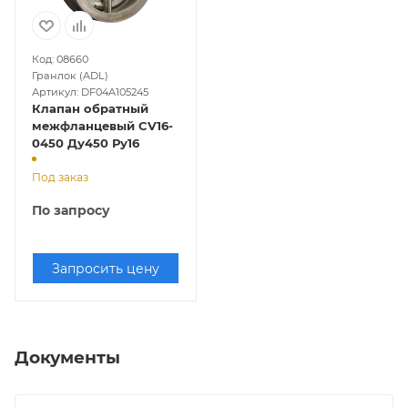
Код: 08660
Гранлок (ADL)
Артикул: DF04A105245
Клапан обратный
межфланцевый CV16-
0450 Ду450 Ру16
Под заказ
По запросу
Запросить цену
Документы