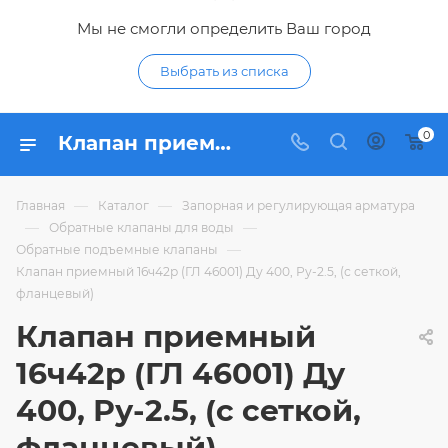
Мы не смогли определить Ваш город
Выбрать из списка
0
Клапан приемный 16ч42р (ГЛ 46001) Ду 400, Ру-2.5, (с сеткой, фланцевый) - купить по цене в интернет-магазине Гидропромтехника с доставкой в Курске
—
—
Главная
Каталог
Запорная и регулирующая арматура
—
—
Обратные клапаны для воды
—
Обратные подъемные клапаны
Клапан приемный 16ч42р (ГЛ 46001) Ду 400, Ру-2.5, (с сеткой,
фланцевый)
Клапан приемный
16ч42р (ГЛ 46001) Ду
400, Ру-2.5, (с сеткой,
фланцевый)