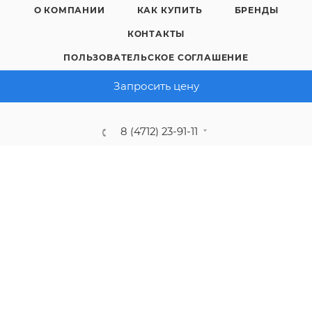
О КОМПАНИИ
КАК КУПИТЬ
БРЕНДЫ
КОНТАКТЫ
ПОЛЬЗОВАТЕЛЬСКОЕ СОГЛАШЕНИЕ
ПОЛИТИКА КОНФИДЕНЦИАЛЬНОСТИ
Запросить цену
8 (4712) 23-91-11
call@gidropt.ru
Курск, ул. Энгельса, 171б
Подписаться на рассылку
СОГЛАШЕНИЕ НА ОБРАБОТКУ ПЕРСОНАЛЬНЫХ ДАННЫХ
2008 - 2026 © Интернет-магазин gidropt.ru
Сайт разработан