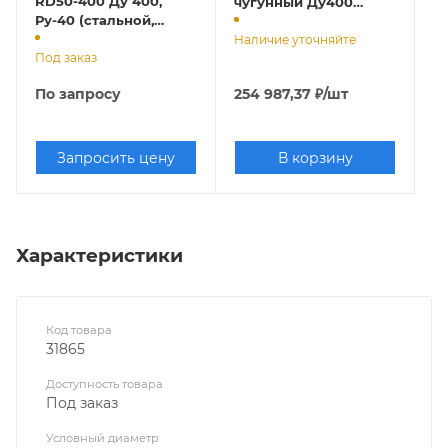
RD50-400 Ду 400,
чугунный Ду400
Ру-40 (стальной,
Ру10/16 (шар
фланцевый)
вулканизирован NBR)
Наличие уточняйте
Под заказ
По запросу
254 987,37
₽
/шт
Запросить цену
В корзину
Характеристики
Код товара
31865
Доступность товара
Под заказ
Условный диаметр