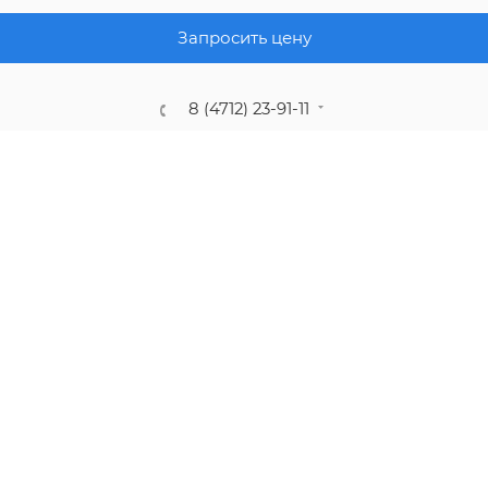
ПОЛИТИКА КОНФИДЕНЦИАЛЬНОСТИ
Запросить цену
8 (4712) 23-91-11
call@gidropt.ru
Курск, ул. Энгельса, 171б
Подписаться на рассылку
СОГЛАШЕНИЕ НА ОБРАБОТКУ ПЕРСОНАЛЬНЫХ ДАННЫХ
2008 - 2026 © Интернет-магазин gidropt.ru
Сайт разработан
компанией:
Нетекс