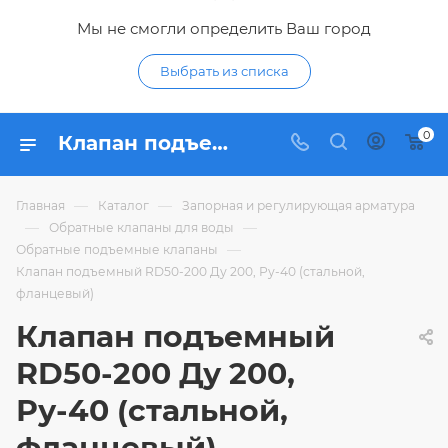
Мы не смогли определить Ваш город
Выбрать из списка
0
Клапан подъемный RD50-200 Ду 200, Ру-40 (стальной, фланцевый) - купить по цене в интернет-магазине Гидропромтехника с доставкой в Курске
—
—
Главная
Каталог
Запорная и регулирующая арматура
—
—
Обратные клапаны для воды
—
Обратные подъемные клапаны
Клапан подъемный RD50-200 Ду 200, Ру-40 (стальной,
фланцевый)
Клапан подъемный
RD50-200 Ду 200,
Ру-40 (стальной,
фланцевый)