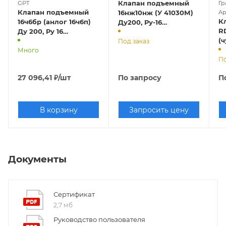
Клапан подъемный
GPT
Гр
Клапан подъемный
16нж10нж (У 41030М)
Ар
К
16ч6бр (анлог 16ч6п)
Ду200, Ру-16
RD
Ду 200, Ру 16
(фланцевый)
(
(фланцевый)
Под заказ
ф
Много
По
27 096,41
₽
/шт
По запросу
П
В корзину
Запросить цену
Документы
Сертификат
2,7 мб
Руководство пользователя