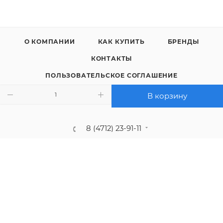
О КОМПАНИИ
КАК КУПИТЬ
БРЕНДЫ
КОНТАКТЫ
ПОЛЬЗОВАТЕЛЬСКОЕ СОГЛАШЕНИЕ
ПОЛИТИКА КОНФИДЕНЦИАЛЬНОСТИ
В корзину
8 (4712) 23-91-11
call@gidropt.ru
Курск, ул. Энгельса, 171б
Подписаться на рассылку