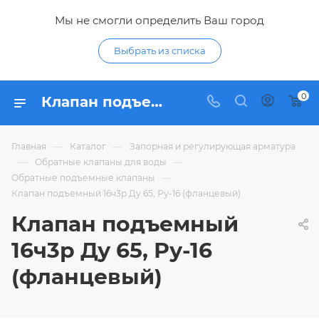
Мы не смогли определить Ваш город
Выбрать из списка
0
Клапан подъемный 16ч3р Ду 65, Ру-16 (фланцевый) - купить по цене 1 524,94 ₽ в интернет-магазине Гидропромтехника с доставкой в Курске
—
—
Главная
Каталог
Запорная и регулирующая арматура
—
—
Обратные клапаны для воды
—
Обратные подъемные клапаны
Клапан подъемный 16ч3р Ду 65, Ру-16 (фланцевый)
Клапан подъемный
16ч3р Ду 65, Ру-16
(фланцевый)