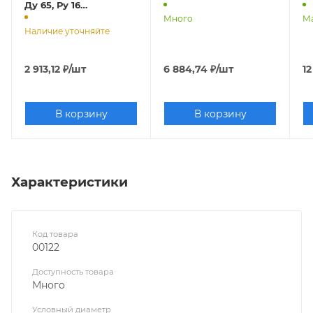
Ду 65, Ру 16
(
(фланцевый)
Много
М
Наличие уточняйте
2 913,12
₽
/шт
6 884,74
₽
/шт
12
В корзину
В корзину
Характеристики
Код товара
00122
Доступность товара
Много
Условный диаметр