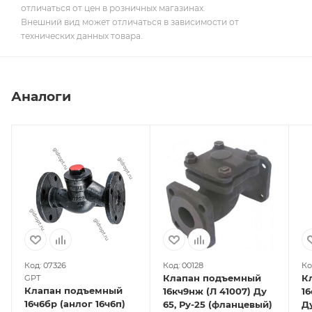
отличаться от цен в розничных магазинах.
Внешний вид может отличаться в зависимости от
технических данных товара.
Аналоги
Код: 07326
Код: 00128
Ко
Клапан подъемный
К
GPT
Клапан подъемный
16кч9нж (Л 41007) Ду
1
16ч6бр (анлог 16ч6п)
65, Ру-25 (фланцевый)
Ду