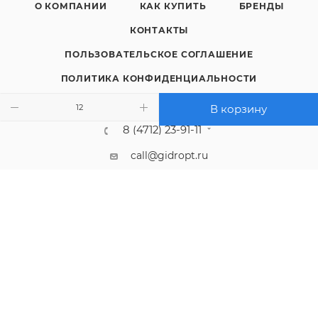
О КОМПАНИИ
КАК КУПИТЬ
БРЕНДЫ
КОНТАКТЫ
ПОЛЬЗОВАТЕЛЬСКОЕ СОГЛАШЕНИЕ
ПОЛИТИКА КОНФИДЕНЦИАЛЬНОСТИ
В корзину
8 (4712) 23-91-11
call@gidropt.ru
Курск, ул. Энгельса, 171б
Подписаться на рассылку
СОГЛАШЕНИЕ НА ОБРАБОТКУ ПЕРСОНАЛЬНЫХ ДАННЫХ
2008 - 2026 © Интернет-магазин gidropt.ru
Сайт разработан