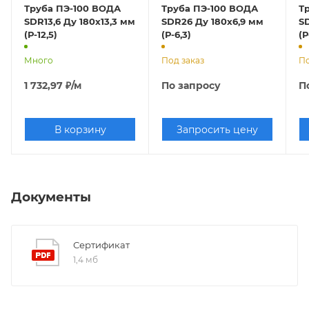
Труба ПЭ-100 ВОДА
Труба ПЭ-100 ВОДА
Т
SDR13,6 Ду 180х13,3 мм
SDR26 Ду 180х6,9 мм
S
(Р-12,5)
(Р-6,3)
(Р
Много
Под заказ
По
1 732,97
₽
/м
По запросу
П
В корзину
Запросить цену
Документы
Сертификат
1,4 мб