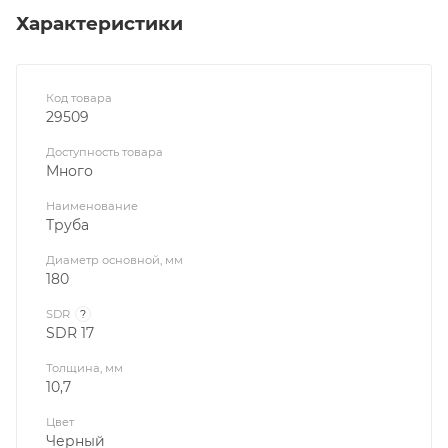
Характеристики
Код товара
29509
Доступность товара
Много
Наименование
Труба
Диаметр основной, мм
180
SDR
?
SDR 17
Толщина, мм
10,7
Цвет
Черный