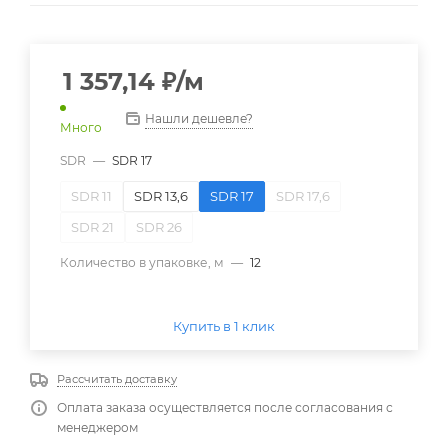
1 357,14
₽
/м
Нашли дешевле?
Много
SDR
—
SDR 17
SDR 11
SDR 13,6
SDR 17
SDR 17,6
SDR 21
SDR 26
Количество в упаковке, м
—
12
Купить в 1 клик
Рассчитать доставку
Оплата заказа осуществляется после согласования с
менеджером