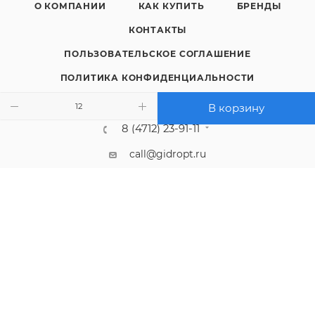
О КОМПАНИИ
КАК КУПИТЬ
БРЕНДЫ
КОНТАКТЫ
ПОЛЬЗОВАТЕЛЬСКОЕ СОГЛАШЕНИЕ
ПОЛИТИКА КОНФИДЕНЦИАЛЬНОСТИ
В корзину
8 (4712) 23-91-11
call@gidropt.ru
Курск, ул. Энгельса, 171б
Подписаться на рассылку
СОГЛАШЕНИЕ НА ОБРАБОТКУ ПЕРСОНАЛЬНЫХ ДАННЫХ
2008 - 2026 © Интернет-магазин gidropt.ru
Сайт разработан