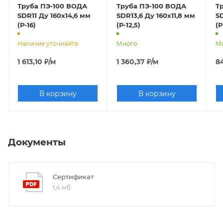
Труба ПЭ-100 ВОДА
Труба ПЭ-100 ВОДА
Т
SDR11 Ду 160х14,6 мм
SDR13,6 Ду 160х11,8 мм
S
(Р-16)
(Р-12,5)
(P
Наличие уточняйте
Много
М
1 613,10
₽
/м
1 360,37
₽
/м
8
В корзину
В корзину
Документы
Сертификат
1,4 мб