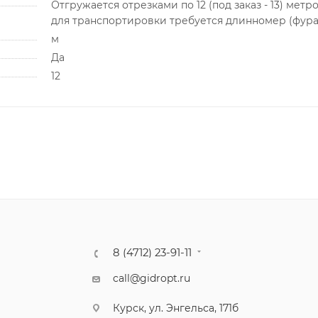
Отгружается отрезками по 12 (под заказ - 13) метро
для транспортировки требуется длинномер (фура
м
Да
12
8 (4712) 23-91-11
call@gidropt.ru
Курск, ул. Энгельса, 171б