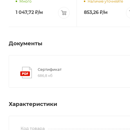
Много
Наличие уточняйте
1 047,72
₽
/м
853,26
₽
/м
Документы
Сертификат
686,8 кб
Характеристики
Код товара