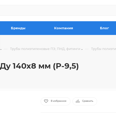
Бренды
Компания
Блог
—
—
Трубы полиэтиленовые ПЭ, ПНД, фитинги
Трубы полиэт
Ду 140х8 мм (Р-9,5)
В избранное
Сравнить