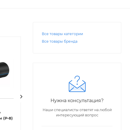
Все товары категории
Все товары бренда
Нужна консультация?
Код: 32679
Код: 32568
Наши специалисты ответят на любой
А
Труба ПЭ-100 ГАЗ SDR17
Труба ПЭ-100 В
интересующий вопрос
SDR21 Ду 140х6,7 мм (Р-8)
Ду 140х8,3 мм (Р-10)
Ду 14
Под заказ
Под заказ