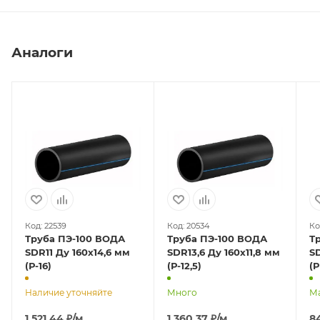
Аналоги
Код: 22539
Код: 20534
Ко
Труба ПЭ-100 ВОДА
Труба ПЭ-100 ВОДА
Т
SDR11 Ду 160х14,6 мм
SDR13,6 Ду 160х11,8 мм
S
(Р-16)
(Р-12,5)
(P
Наличие уточняйте
Много
М
1 521,44
₽
/м
1 360,37
₽
/м
8