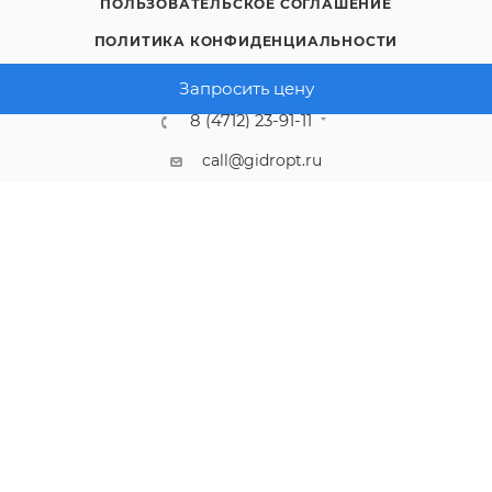
ПОЛЬЗОВАТЕЛЬСКОЕ СОГЛАШЕНИЕ
ПОЛИТИКА КОНФИДЕНЦИАЛЬНОСТИ
Запросить цену
8 (4712) 23-91-11
call@gidropt.ru
Курск, ул. Энгельса, 171б
Подписаться на рассылку
СОГЛАШЕНИЕ НА ОБРАБОТКУ ПЕРСОНАЛЬНЫХ ДАННЫХ
2008 - 2026 © Интернет-магазин gidropt.ru
Сайт разработан
компанией:
Нетекс