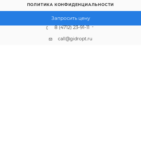
ПОЛИТИКА КОНФИДЕНЦИАЛЬНОСТИ
Запросить цену
8 (4712) 23-91-11
call@gidropt.ru
Курск, ул. Энгельса, 171б
Подписаться на рассылку
СОГЛАШЕНИЕ НА ОБРАБОТКУ ПЕРСОНАЛЬНЫХ ДАННЫХ
2008 - 2026 © Интернет-магазин gidropt.ru
Сайт разработан
компанией:
Нетекс