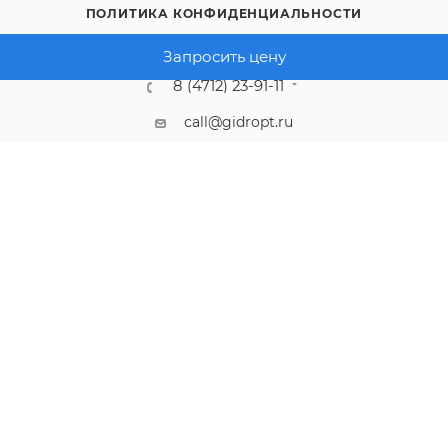
ПОЛИТИКА КОНФИДЕНЦИАЛЬНОСТИ
Запросить цену
8 (4712) 23-91-11
call@gidropt.ru
Курск, ул. Энгельса, 171б
Подписаться на рассылку
СОГЛАШЕНИЕ НА ОБРАБОТКУ ПЕРСОНАЛЬНЫХ ДАННЫХ
2008 - 2026 © Интернет-магазин gidropt.ru
Сайт разработан
компанией:
Нетекс