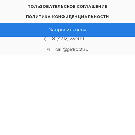
ПОЛЬЗОВАТЕЛЬСКОЕ СОГЛАШЕНИЕ
ПОЛИТИКА КОНФИДЕНЦИАЛЬНОСТИ
Запросить цену
8 (4712) 23-91-11
call@gidropt.ru
Курск, ул. Энгельса, 171б
Подписаться на рассылку
СОГЛАШЕНИЕ НА ОБРАБОТКУ ПЕРСОНАЛЬНЫХ ДАННЫХ
2008 - 2026 © Интернет-магазин gidropt.ru
Сайт разработан
компанией:
Нетекс