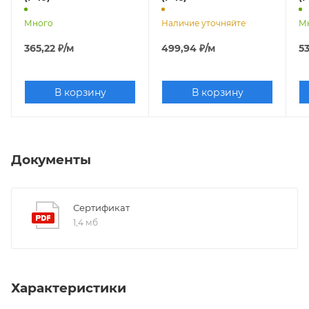
Много
Наличие уточняйте
М
365,22
₽
/м
499,94
₽
/м
53
В корзину
В корзину
Документы
Сертификат
1,4 мб
Характеристики