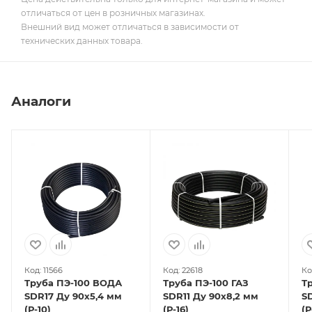
отличаться от цен в розничных магазинах.
Внешний вид может отличаться в зависимости от
технических данных товара.
Аналоги
Код: 11566
Код: 22618
Ко
Труба ПЭ-100 ВОДА
Труба ПЭ-100 ГАЗ
Т
SDR17 Ду 90х5,4 мм
SDR11 Ду 90х8,2 мм
SD
(Р-10)
(Р-16)
(Р