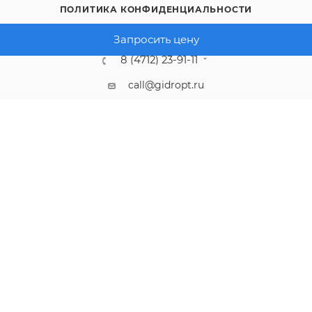
ПОЛИТИКА КОНФИДЕНЦИАЛЬНОСТИ
Запросить цену
8 (4712) 23-91-11
call@gidropt.ru
Курск, ул. Энгельса, 171б
Подписаться на рассылку
СОГЛАШЕНИЕ НА ОБРАБОТКУ ПЕРСОНАЛЬНЫХ ДАННЫХ
2008 - 2026 © Интернет-магазин gidropt.ru
Сайт разработан
компанией:
Нетекс