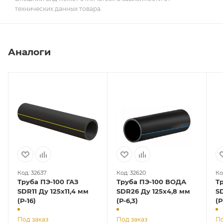
технических данных товара.
Аналоги
Код: 32637
Код: 32620
Ко
Труба ПЭ-100 ГАЗ
Труба ПЭ-100 ВОДА
Т
SDR11 Ду 125х11,4 мм
SDR26 Ду 125х4,8 мм
SD
(Р-16)
(Р-6,3)
(Р
Под заказ
Под заказ
По