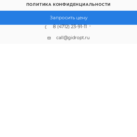
ПОЛИТИКА КОНФИДЕНЦИАЛЬНОСТИ
Запросить цену
8 (4712) 23-91-11
call@gidropt.ru
Курск, ул. Энгельса, 171б
Подписаться на рассылку
СОГЛАШЕНИЕ НА ОБРАБОТКУ ПЕРСОНАЛЬНЫХ ДАННЫХ
2008 - 2026 © Интернет-магазин gidropt.ru
Сайт разработан
компанией:
Нетекс