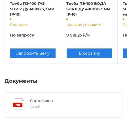
Труба ПЭ-100 ГАЗ
Труба ПЭ-100 ВОДА
Т
SDR17 Ду 400х23,7 мм
SDR11 Ду 400х36,3 мм
S
(Р-10)
(Р-16)
Под заказ
Наличие уточняйте
По
По запросу
9 518,25
₽
/м
П
Запросить цену
В корзину
Документы
Сертификат
1,4 мб