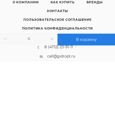
О КОМПАНИИ
КАК КУПИТЬ
БРЕНДЫ
КОНТАКТЫ
ПОЛЬЗОВАТЕЛЬСКОЕ СОГЛАШЕНИЕ
ПОЛИТИКА КОНФИДЕНЦИАЛЬНОСТИ
В корзину
8 (4712) 23-91-11
call@gidropt.ru
Курск, ул. Энгельса, 171б
Подписаться на рассылку
СОГЛАШЕНИЕ НА ОБРАБОТКУ ПЕРСОНАЛЬНЫХ ДАННЫХ
2008 - 2026 © Интернет-магазин gidropt.ru
Сайт разработан