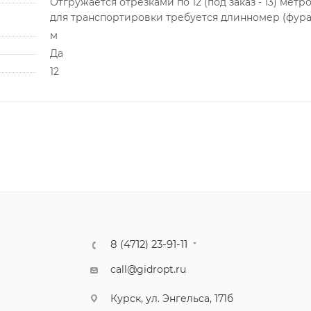
Отгружается отрезками по 12 (под заказ - 13) метро
для транспортировки требуется длинномер (фура
м
Да
12
8 (4712) 23-91-11
call@gidropt.ru
Курск, ул. Энгельса, 171б