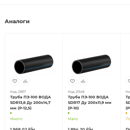
Аналоги
Код: 21817
Код: 21549
Ко
Труба ПЭ-100 ВОДА
Труба ПЭ-100 ВОДА
Т
SDR13,6 Ду 200х14,7
SDR17 Ду 200х11,9 мм
S
мм (Р-12,5)
(Р-10)
(Р
Много
Мало
По
1 968,02
₽
/м
1 894,20
₽
/м
П