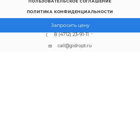
ПОЛЬЗОВАТЕЛЬСКОЕ СОГЛАШЕНИЕ
ПОЛИТИКА КОНФИДЕНЦИАЛЬНОСТИ
Запросить цену
8 (4712) 23-91-11
call@gidropt.ru
Курск, ул. Энгельса, 171б
Подписаться на рассылку
СОГЛАШЕНИЕ НА ОБРАБОТКУ ПЕРСОНАЛЬНЫХ ДАННЫХ
2008 - 2026 © Интернет-магазин gidropt.ru
Сайт разработан
компанией:
Нетекс