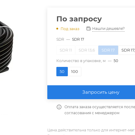
По запросу
Нашли дешевле?
Под заказ
SDR
—
SDR 17
SDR 11
SDR 13,6
SDR 17
SDR 17
Количество в упаковке, м
—
50
50
100
Запросить цену
Оплата заказа осуществляется посл
согласования с менеджером
Цена действительна только для интернет-мага