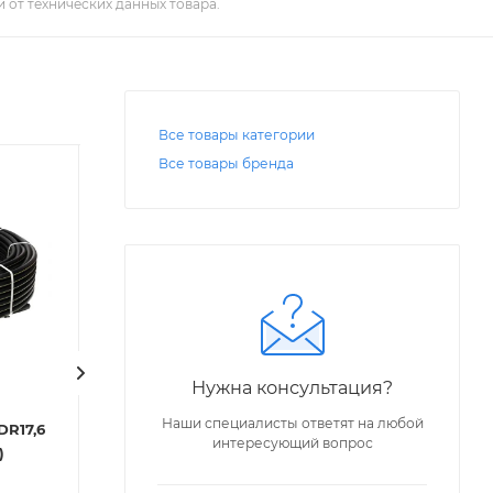
 от технических данных товара.
Все товары категории
Все товары бренда
Нужна консультация?
Код: 32255
Код: 11571
Наши специалисты ответят на любой
DR17,6
Труба ПЭ-100 ВОДА
Труба ПЭ-100 В
интересующий вопрос
5)
SDR17 Ду 110х6,6 мм (Р-10)
SDR17,6 Ду 110х6
(ОТРЕЗКИ)
(Р-9,5)