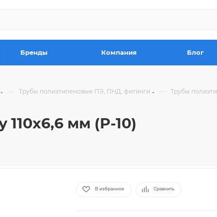
Бренды
Компания
Блог
—
—
Трубы полиэтиленовые ПЭ, ПНД, фитинги
Трубы полиэт
 110х6,6 мм (Р-10)
В избранное
Сравнить