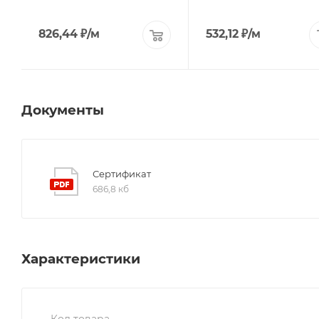
826,44
₽
/м
532,12
₽
/м
Документы
Сертификат
686,8 кб
Характеристики