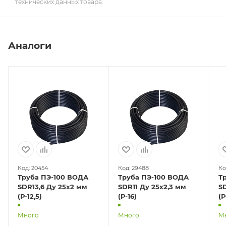
технических данных товара.
Аналоги
Код: 20454
Код: 29488
Ко
Труба ПЭ-100 ВОДА
Труба ПЭ-100 ВОДА
Т
SDR13,6 Ду 25х2 мм
SDR11 Ду 25х2,3 мм
SD
(Р-12,5)
(Р-16)
(Р
б
Много
Много
М