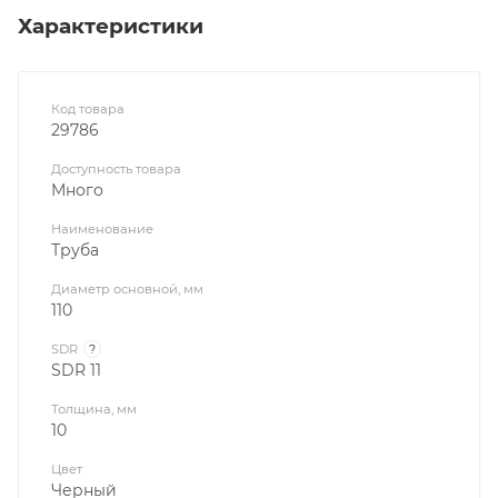
Характеристики
Код товара
29786
Доступность товара
Много
Наименование
Труба
Диаметр основной, мм
110
SDR
?
SDR 11
Толщина, мм
10
Цвет
Черный