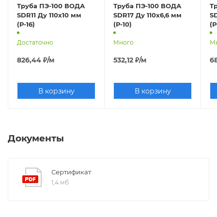
Труба ПЭ-100 ВОДА
Труба ПЭ-100 ВОДА
Т
SDR11 Ду 110х10 мм
SDR17 Ду 110х6,6 мм
SD
(Р-16)
(Р-10)
(Р
Достаточно
Много
М
826,44
₽
/м
532,12
₽
/м
6
В корзину
В корзину
Документы
Сертификат
1,4 мб