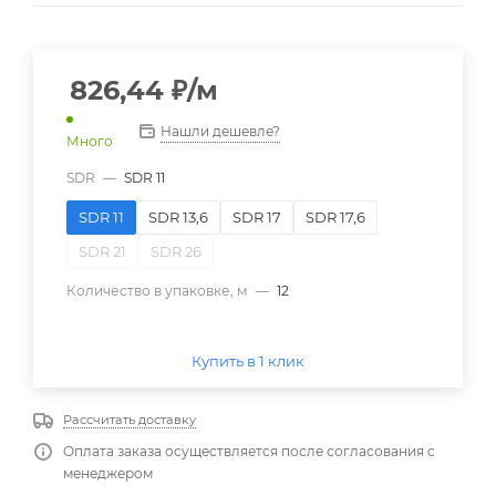
826,44
₽
/м
Нашли дешевле?
Много
SDR
—
SDR 11
SDR 11
SDR 13,6
SDR 17
SDR 17,6
SDR 21
SDR 26
Количество в упаковке, м
—
12
Купить в 1 клик
Рассчитать доставку
Оплата заказа осуществляется после согласования с
менеджером