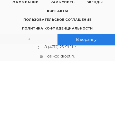
О КОМПАНИИ
КАК КУПИТЬ
БРЕНДЫ
КОНТАКТЫ
ПОЛЬЗОВАТЕЛЬСКОЕ СОГЛАШЕНИЕ
ПОЛИТИКА КОНФИДЕНЦИАЛЬНОСТИ
В корзину
8 (4712) 23-91-11
call@gidropt.ru
Курск, ул. Энгельса, 171б
Подписаться на рассылку
СОГЛАШЕНИЕ НА ОБРАБОТКУ ПЕРСОНАЛЬНЫХ ДАННЫХ
2008 - 2026 © Интернет-магазин gidropt.ru
Сайт разработан