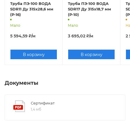
Труба ПЭ-100 ВОДА
Труба ПЭ-100 ВОДА
Т
SDR11 Ду 315х28,6 мм
SDR17 Ду 315х18,7 мм
SD
(Р-16)
(Р-10)
(Р
Мало
Мало
На
5 594,59
₽
/м
3 695,02
₽
/м
2 
В корзину
В корзину
Документы
Сертификат
1,4 мб