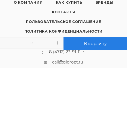
О КОМПАНИИ
КАК КУПИТЬ
БРЕНДЫ
КОНТАКТЫ
ПОЛЬЗОВАТЕЛЬСКОЕ СОГЛАШЕНИЕ
ПОЛИТИКА КОНФИДЕНЦИАЛЬНОСТИ
В корзину
8 (4712) 23-91-11
call@gidropt.ru
Курск, ул. Энгельса, 171б
Подписаться на рассылку
СОГЛАШЕНИЕ НА ОБРАБОТКУ ПЕРСОНАЛЬНЫХ ДАННЫХ
2008 - 2026 © Интернет-магазин gidropt.ru
Сайт разработан