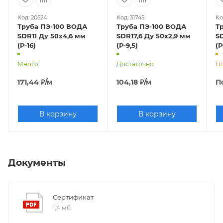
Код: 20524
Код: 31745
Ко
Труба ПЭ-100 ВОДА
Труба ПЭ-100 ВОДА
Т
SDR11 Ду 50х4,6 мм
SDR17,6 Ду 50х2,9 мм
S
(Р-16)
(Р-9,5)
(Р
Много
Достаточно
По
171,44
₽
/м
104,18
₽
/м
П
В корзину
В корзину
Документы
Сертификат
1,4 мб