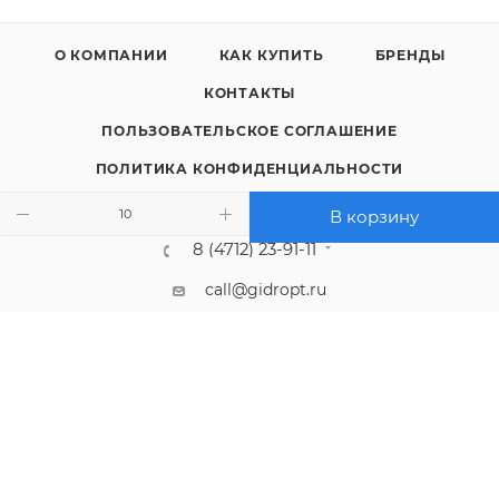
О КОМПАНИИ
КАК КУПИТЬ
БРЕНДЫ
КОНТАКТЫ
ПОЛЬЗОВАТЕЛЬСКОЕ СОГЛАШЕНИЕ
ПОЛИТИКА КОНФИДЕНЦИАЛЬНОСТИ
В корзину
8 (4712) 23-91-11
call@gidropt.ru
Курск, ул. Энгельса, 171б
Подписаться на рассылку
СОГЛАШЕНИЕ НА ОБРАБОТКУ ПЕРСОНАЛЬНЫХ ДАННЫХ