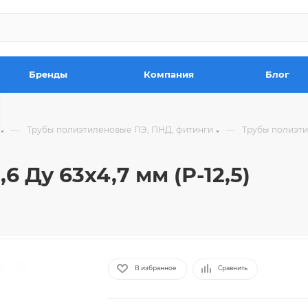
Бренды
Компания
Блог
—
—
Трубы полиэтиленовые ПЭ, ПНД, фитинги
Трубы полиэт
 Ду 63х4,7 мм (Р-12,5)
В избранное
Сравнить