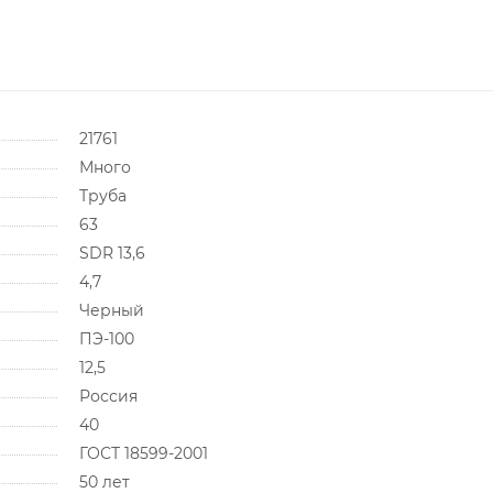
21761
Много
Труба
63
SDR 13,6
4,7
Черный
ПЭ-100
12,5
Россия
40
ГОСТ 18599-2001
50 лет