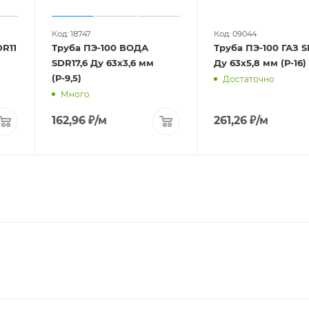
Код: 18747
Код: 09044
R11
Труба ПЭ-100 ВОДА
Труба ПЭ-100 ГАЗ S
SDR17,6 Ду 63х3,6 мм
Ду 63х5,8 мм (Р-16)
(Р-9,5)
Достаточно
Много
162,96
₽
/м
261,26
₽
/м