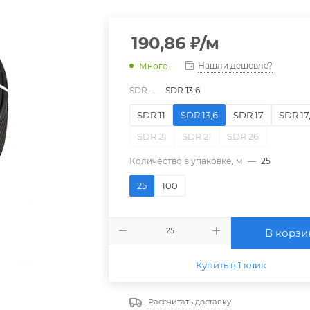
190,86
₽
/м
Нашли дешевле?
Много
SDR
—
SDR 13,6
SDR 11
SDR 13,6
SDR 17
SDR 17
SDR 21
SDR 21
SDR 26
Количество в упаковке, м
—
25
25
100
В корзи
Купить в 1 клик
Рассчитать доставку