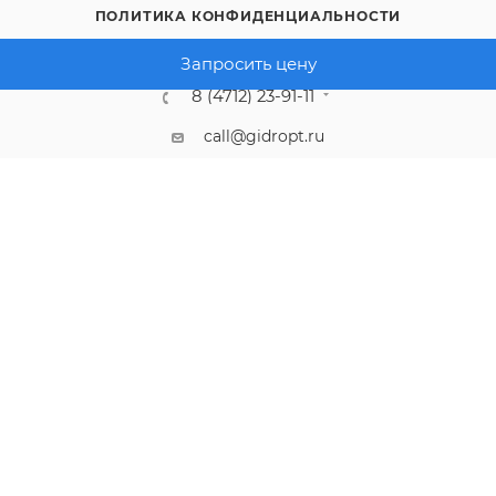
ПОЛИТИКА КОНФИДЕНЦИАЛЬНОСТИ
Запросить цену
8 (4712) 23-91-11
call@gidropt.ru
Курск, ул. Энгельса, 171б
Подписаться на рассылку
СОГЛАШЕНИЕ НА ОБРАБОТКУ ПЕРСОНАЛЬНЫХ ДАННЫХ
2008 - 2026 © Интернет-магазин gidropt.ru
Сайт разработан
компанией:
Нетекс