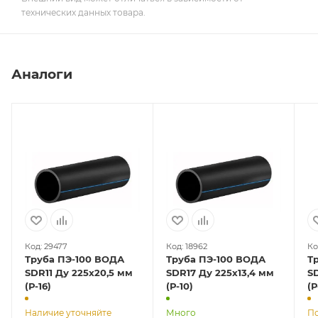
технических данных товара.
Аналоги
Код: 29477
Код: 18962
Ко
Труба ПЭ-100 ВОДА
Труба ПЭ-100 ВОДА
Т
SDR11 Ду 225х20,5 мм
SDR17 Ду 225х13,4 мм
SD
(Р-16)
(Р-10)
(Р
Наличие уточняйте
Много
По