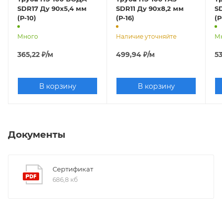
SDR17 Ду 90х5,4 мм
SDR11 Ду 90х8,2 мм
SD
(Р-10)
(Р-16)
(Р
Много
Наличие уточняйте
М
365,22
₽
/м
499,94
₽
/м
53
В корзину
В корзину
Документы
Сертификат
686,8 кб