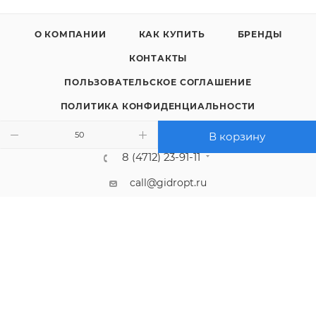
О КОМПАНИИ
КАК КУПИТЬ
БРЕНДЫ
КОНТАКТЫ
ПОЛЬЗОВАТЕЛЬСКОЕ СОГЛАШЕНИЕ
ПОЛИТИКА КОНФИДЕНЦИАЛЬНОСТИ
В корзину
8 (4712) 23-91-11
call@gidropt.ru
Курск, ул. Энгельса, 171б
Подписаться на рассылку
СОГЛАШЕНИЕ НА ОБРАБОТКУ ПЕРСОНАЛЬНЫХ ДАННЫХ