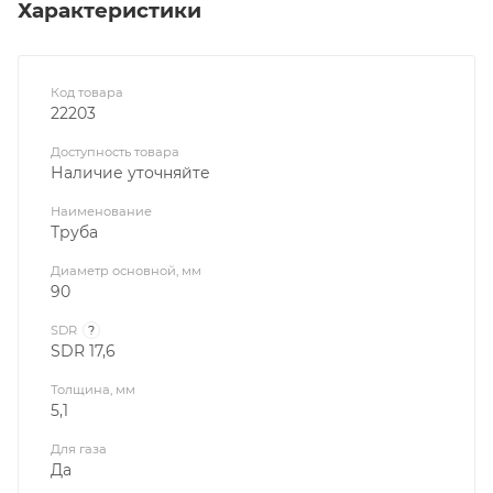
Характеристики
Код товара
22203
Доступность товара
Наличие уточняйте
Наименование
Труба
Диаметр основной, мм
90
SDR
?
SDR 17,6
Толщина, мм
5,1
Для газа
Да