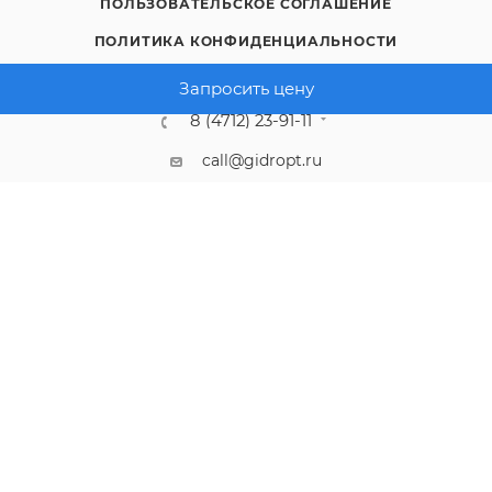
ПОЛЬЗОВАТЕЛЬСКОЕ СОГЛАШЕНИЕ
ПОЛИТИКА КОНФИДЕНЦИАЛЬНОСТИ
Запросить цену
8 (4712) 23-91-11
call@gidropt.ru
Курск, ул. Энгельса, 171б
Подписаться на рассылку
СОГЛАШЕНИЕ НА ОБРАБОТКУ ПЕРСОНАЛЬНЫХ ДАННЫХ
2008 - 2026 © Интернет-магазин gidropt.ru
Сайт разработан
компанией:
Нетекс