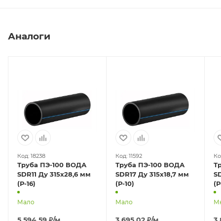
Аналоги
Код: 18238
Код: 11592
Ко
Труба ПЭ-100 ВОДА
Труба ПЭ-100 ВОДА
Т
SDR11 Ду 315х28,6 мм
SDR17 Ду 315х18,7 мм
SD
(Р-16)
(Р-10)
(Р
Мало
Мало
М
5 594,59
₽
/м
3 695,02
₽
/м
3