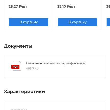
28,27
₽
/шт
23,10
₽
/шт
38
В корзину
В корзину
Документы
Отказное письмо по сертификации
468,7 кб
Характеристики
Код товара