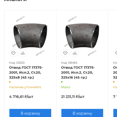
Код: 03220
Код: 08484
Ко
Отвод ГОСТ 17375-
Отвод ГОСТ 17375-
О
2001, Исп.2, Ст.20,
2001, Исп.2, Ст.20,
20
325х8 (45 гр.)
325х16 (45 гр.)
Наличие уточняйте
Мало
На
4 716,61
₽
/шт
21 231,11
₽
/шт
7
В корзину
В корзину