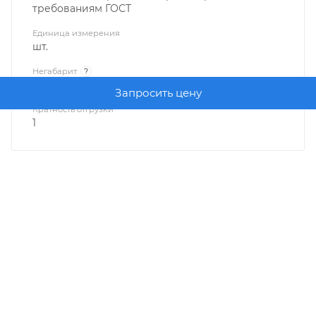
требованиям ГОСТ
Единица измерения
шт.
Негабарит
?
Нет
Запросить цену
Кратность отгрузки
1
О КОМПАНИИ
КАК КУПИТЬ
БРЕНДЫ
КОНТАКТЫ
ПОЛЬЗОВАТЕЛЬСКОЕ СОГЛАШЕНИЕ
ПОЛИТИКА КОНФИДЕНЦИАЛЬНОСТИ