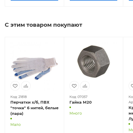
С этим товаром покупают
Код: 21818
Код: 07057
Ко
Перчатки х/б, ПВХ
Гайка М20
Ар
К
"точка" 6 нитей, белые
ме
(пара)
Много
Л
Мало
М