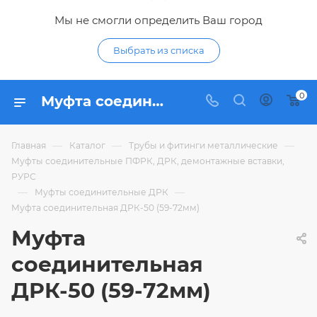
Мы не смогли определить Ваш город
Выбрать из списка
0
Муфта соединительная ДРК-50 (59-72мм) - купить по цене 1 579,23 ₽ в интернет-магазине Гидропромтехника с доставкой в Курске
—
—
—
Главная
Каталог
Трубы и фитинги металлические
Муфты соединительные ПФРК, ДРК, демонтажные вставки,
РУРС
—
—
Муфты соединительные ДРК
Муфта соединительная ДРК-50 (59-72мм)
Муфта
соединительная
ДРК-50 (59-72мм)