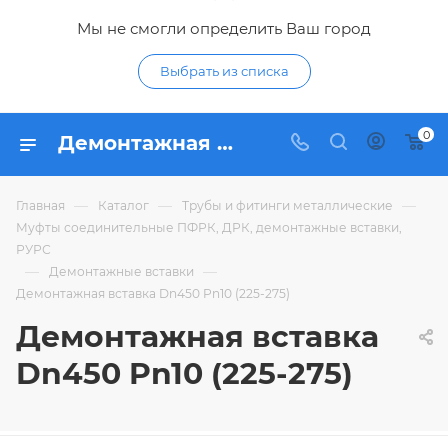
Мы не смогли определить Ваш город
Выбрать из списка
0
Демонтажная вставка Dn450 Pn10 (225-275) - купить по цене в интернет-магазине Гидропромтехника с доставкой в Курске
—
—
—
Главная
Каталог
Трубы и фитинги металлические
Муфты соединительные ПФРК, ДРК, демонтажные вставки,
РУРС
—
—
Демонтажные вставки
Демонтажная вставка Dn450 Pn10 (225-275)
Демонтажная вставка
Dn450 Pn10 (225-275)