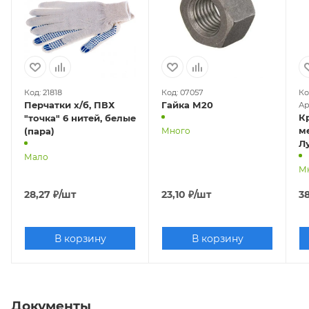
Код: 21818
Код: 07057
Ко
Перчатки х/б, ПВХ
Гайка М20
Ар
К
"точка" 6 нитей, белые
ме
(пара)
Много
Л
Мало
М
28,27
₽
/шт
23,10
₽
/шт
38
В корзину
В корзину
Документы