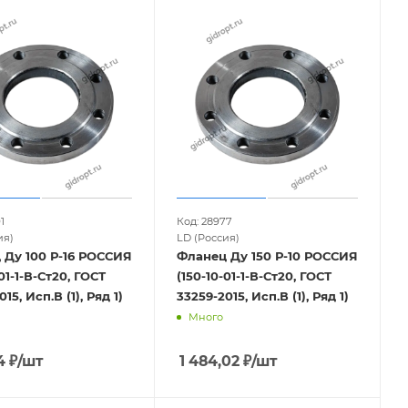
1
Код: 28977
ия)
LD (Россия)
 Ду 100 Р-16 РОССИЯ
Фланец Ду 150 Р-10 РОССИЯ
01-1-В-Ст20, ГОСТ
(150-10-01-1-В-Ст20, ГОСТ
15, Исп.В (1), Ряд 1)
33259-2015, Исп.В (1), Ряд 1)
Много
4
₽
/шт
1 484,02
₽
/шт