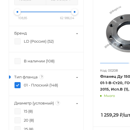
ДУ50 РУ10
Д
108,85
62 986,04
Бренд
LD (Россия) (
52
)
В наличии (
108
)
Код: 00208
Фланец Ду 150 
Тип фланца
?
01-1-В-Ст20, Г
01 - Плоский (
148
)
2015, Исп.В (1),
Много
Диаметр (условный)
?
15 (
8
)
1 259,29
₽
/ш
20 (
8
)
25 (
8
)