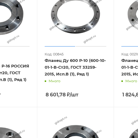
Код: 00845
Код: 0021
Фланец Ду 600 Р-10 (600-10-
Фланец 
 Р-16 РОССИЯ
01-1-В-Ст20, ГОСТ 33259-
01-1-В-
Ст20, ГОСТ
2015, Исп.В (1), Ряд 1)
2015, Ис
.В (1), Ряд 1)
Много
Много
т
8 601,78
₽
/шт
1 824,