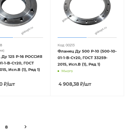
08
Код: 00213
ия)
Фланец Ду 500 Р-10 (500-10-
 Ду 125 Р-16 РОССИЯ
01-1-В-Ст20, ГОСТ 33259-
01-1-В-Ст20, ГОСТ
2015, Исп.В (1), Ряд 1)
15, Исп.В (1), Ряд 1)
Много
60
₽
/шт
4 908,38
₽
/шт
8