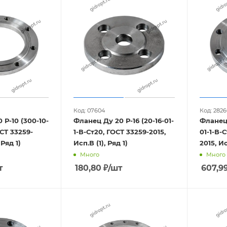
Код: 07604
Код: 2826
 Р-10 (300-10-
Фланец Ду 20 Р-16 (20-16-01-
Фланец 
ОСТ 33259-
1-В-Ст20, ГОСТ 33259-2015,
01-1-В-
 Ряд 1)
Исп.В (1), Ряд 1)
2015, Ис
Много
Много
т
180,80
₽
/шт
607,9