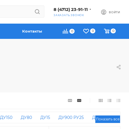
8 (4712) 23-91-11
ВОЙТИ
ЗАКАЗАТЬ ЗВОНОК
Контакты
0
0
0
ДУ150
ДУ80
ДУ15
ДУ900 РУ25
ДУ125
Показать все
40
ДУ150 РУ16
ДУ100 РУ10
ДУ400 РУ16