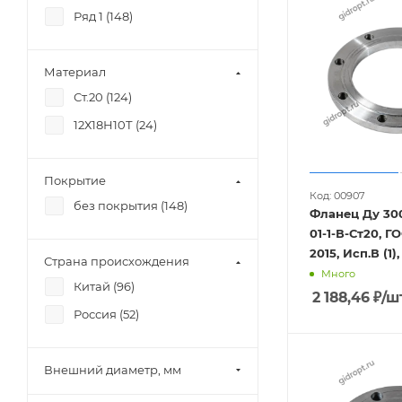
Ряд 1 (
148
)
Материал
Ст.20 (
124
)
12Х18Н10Т (
24
)
Покрытие
Код: 00907
без покрытия (
148
)
Фланец Ду 300
01-1-В-Ст20, Г
2015, Исп.В (1),
Страна происхождения
Много
Китай (
96
)
2 188,46
₽
/ш
Россия (
52
)
Внешний диаметр, мм