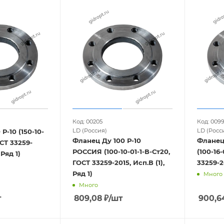
У300
ДУ400
ДУ20
ДУ250
ДУ32
ДУ1200
Код: 00205
Код: 0099
LD (Россия)
LD (Росс
Р-10 (150-10-
Фланец Ду 100 Р-10
Фланец
ОСТ 33259-
РОССИЯ (100-10-01-1-В-Ст20,
(100-16-
 Ряд 1)
ГОСТ 33259-2015, Исп.В (1),
33259-20
Ряд 1)
Много
Много
т
809,08
₽
/шт
900,6