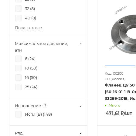
32 (
8
)
40 (
8
)
Показать все
Максимальное давление,
атм
6 (
24
)
10 (
50
)
Код: 00200
16 (
50
)
LD (Россия)
Фланец Ду 50
25 (
24
)
(50-16-01-1-В-С
33259-2015, Исп
Много
Исполнение
?
471,61
₽
/шт
Исп.1 (B) (
148
)
Ряд