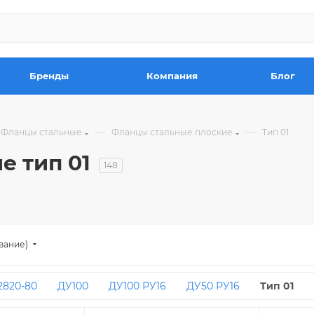
Бренды
Компания
Блог
—
—
Фланцы стальные
Фланцы стальные плоские
Тип 01
е тип 01
148
вание)
2820-80
ДУ100
ДУ100 РУ16
ДУ50 РУ16
Тип 01
У65
ДУ200 РУ10
ДУ25
ДУ200 РУ16
ДУ200
ДУ