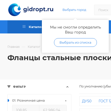
Выбрать город
Каталог
Мы не смогли определить
Как купить
Ваш город
Выбрать из списка
—
—
—
Главная
Каталог
Трубы и фитинги металлические
Фланцы стальные плоски
По умолчанию (убы
ФИЛЬТР
01. Розничная цена
ДУ50
ГОСТ 1
ДУ80 РУ16
Д