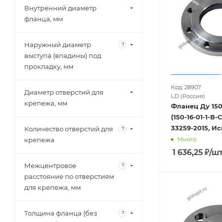
Внутренний диаметр
фланца, мм
Наружный диаметр
?
выступа (впадины) под
прокладку, мм
Код: 28907
Диаметр отверстий для
LD (Россия)
крепежа, мм
Фланец Ду 150
(150-16-01-1-В-
33259-2015, Исп
Количество отверстий для
?
крепежа
Много
1 636,25
₽
/ш
Межцентровое
?
расстояние по отверстиям
для крепежа, мм
Толщина фланца (без
?