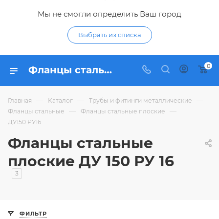
Мы не смогли определить Ваш город
Выбрать из списка
0
Фланцы стальные плоские ДУ150 РУ16 - купить плоский фланец из стали ДУ 150 РУ 16 по низким ценам в интернет-магазине Гидропромтехника в Курске
—
—
—
Главная
Каталог
Трубы и фитинги металлические
—
—
Фланцы стальные
Фланцы стальные плоские
ДУ150 РУ16
Фланцы стальные
плоские ДУ 150 РУ 16
3
ФИЛЬТР