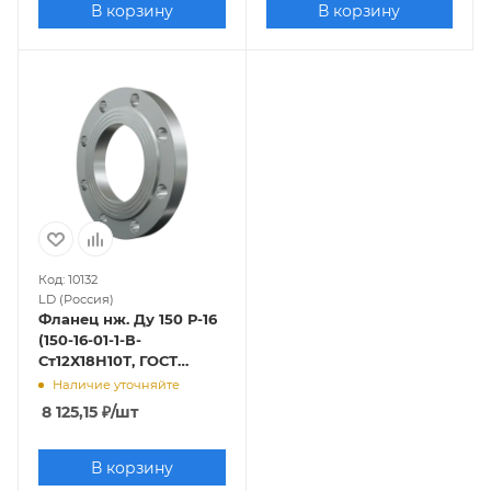
В корзину
В корзину
Код: 10132
LD (Россия)
Фланец нж. Ду 150 Р-16
(150-16-01-1-В-
Ст12Х18Н10Т, ГОСТ
33259-2015, Исп.В (1),
Наличие уточняйте
Ряд 1)
8 125,15
₽
/шт
В корзину