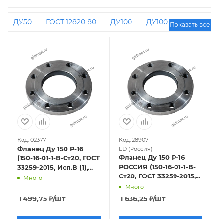
ДУ50
ГОСТ 12820-80
ДУ100
ДУ100 РУ16
Показать все
ДУ50 РУ16
Тип 01
ДУ150
ДУ80
ДУ15
ДУ900 РУ25
ДУ125
ДУ80 РУ16
ДУ65
ДУ200 РУ10
ДУ25
ДУ200 РУ16
ДУ200
ДУ40
ДУ150 РУ16
ДУ100 РУ10
ДУ400
РУ16
ДУ50 РУ10
ДУ300
ДУ400
ДУ20
ДУ250
ДУ32
ДУ1200
Код: 02377
Код: 28907
Фланец Ду 150 Р-16
LD (Россия)
Фланец Ду 150 Р-16
(150-16-01-1-В-Ст20, ГОСТ
РОССИЯ (150-16-01-1-В-
33259-2015, Исп.В (1),
Ст20, ГОСТ 33259-2015,
Ряд 1)
Много
Исп.В (1), Ряд 1)
Много
1 499,75
₽
/шт
1 636,25
₽
/шт