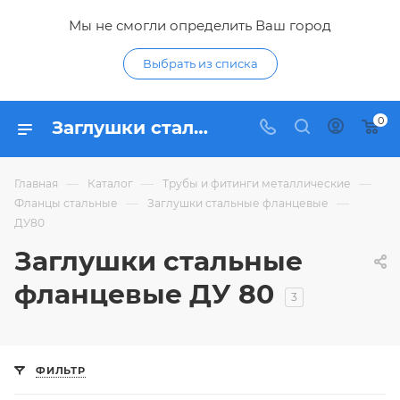
Мы не смогли определить Ваш город
Выбрать из списка
0
Заглушки стальные фланцевые ДУ80 - купить глухой фланец ДУ 80 мм из стали по низким ценам в интернет-магазине Гидропромтехника в Курске
—
—
—
Главная
Каталог
Трубы и фитинги металлические
—
—
Фланцы стальные
Заглушки стальные фланцевые
ДУ80
Заглушки стальные
фланцевые ДУ 80
3
ФИЛЬТР