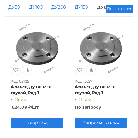
ДУ50
ДУ100
ДУ200
ДУ150
ДУ80
Показать все
ДУ25
ДУ50 РУ16
Код: 05725
Код: 15027
Фланец Ду 80 Р-10
Фланец Ду 80 Р-16
глухой, Ряд 1
глухой, Ряд 1
Много
Много
624,08
₽
/шт
По запросу
В корзину
Запросить цену