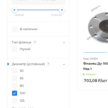
449,49
5 004,23
В наличии
Тип фланца
?
Глухой
Код: 04324
Фланец Ду 100
Диаметр (условный)
?
Ряд 1
50
Много
65
702,08
₽
/шт
80
100
125