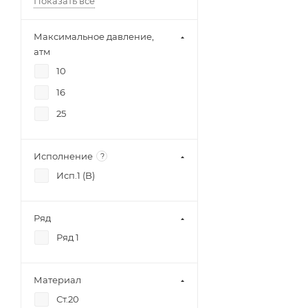
Показать все
Максимальное давление,
атм
10
16
25
Исполнение
?
Исп.1 (B)
Ряд
Ряд 1
Материал
Ст.20