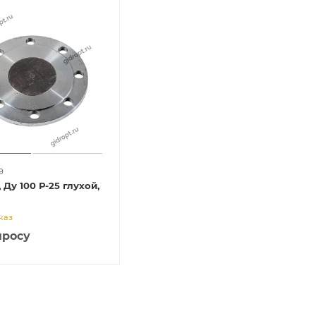
9
Ду 100 Р-25 глухой,
каз
просу