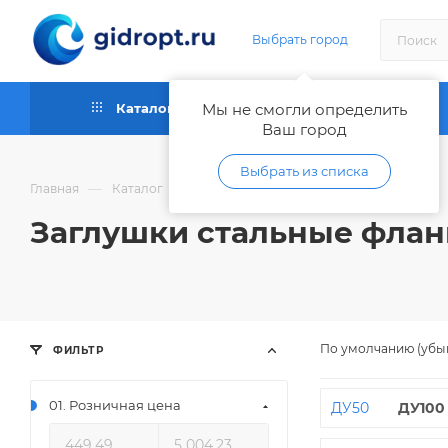
Выбрать город
Каталог
Мы не смогли определить
Как купить
Ваш город
Выбрать из списка
—
—
—
Главная
Каталог
Трубы и фитинги металлические
Заглушки стальные флан
По умолчанию (убы
ФИЛЬТР
01. Розничная цена
ДУ50
ДУ100