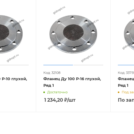
Код: 32108
Код: 3375
 Р-10 глухой,
Фланец Ду 100 Р-16 глухой,
Фланец 
Ряд 1
Ряд 1
Достаточно
Под за
1 234,20
₽
/шт
По за