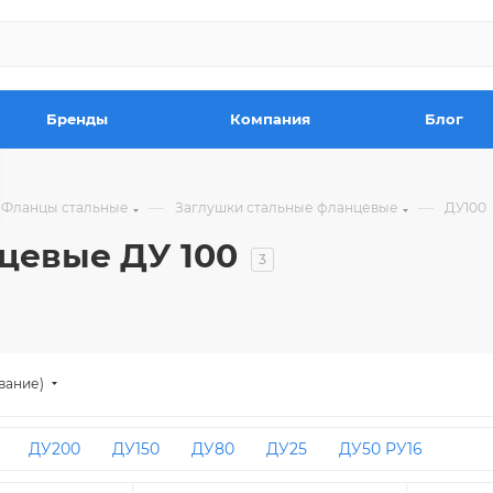
Бренды
Компания
Блог
—
—
Фланцы стальные
Заглушки стальные фланцевые
ДУ100
цевые ДУ 100
3
вание)
ДУ200
ДУ150
ДУ80
ДУ25
ДУ50 РУ16