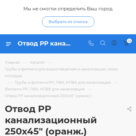
Мы не смогли определить Ваш город
Выбрать из списка
0
Отвод РР канализационный 250х45" (оранж.) - купить по цене в интернет-магазине Гидропромтехника с доставкой в Курске
—
—
Главная
Каталог
Трубы и фитинги для водоотведения и канализации, люки,
колодцы
—
—
Трубы и фитинги РР, ПВХ, НПВХ для канализации
—
Фитинги РР, ПВХ, НПВХ для канализации
Отвод РР канализационный 250х45" (оранж.)
Отвод РР
канализационный
250х45" (оранж.)