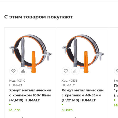
С этим товаром покупают
Код: 40340
Код: 40336
Ко
П
HUMALT
HUMALT
Хомут металлический
Хомут металлический
"т
с крепежом 108-116мм
с крепежом 48-53мм
(п
(4",М10) HUMALT
(1 1/2",М8) HUMALT
М
Много
Много