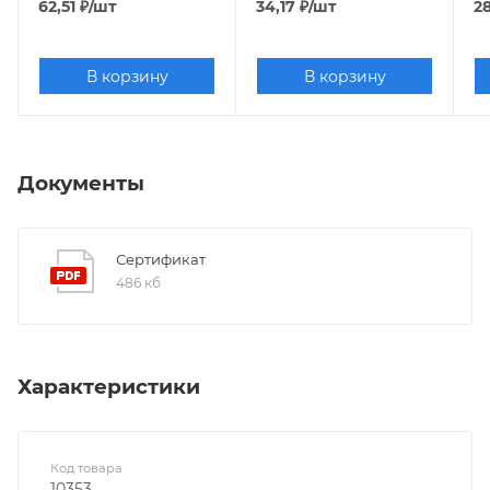
62,51
₽
/шт
34,17
₽
/шт
2
В корзину
В корзину
Документы
Сертификат
486 кб
Характеристики
Код товара
10353