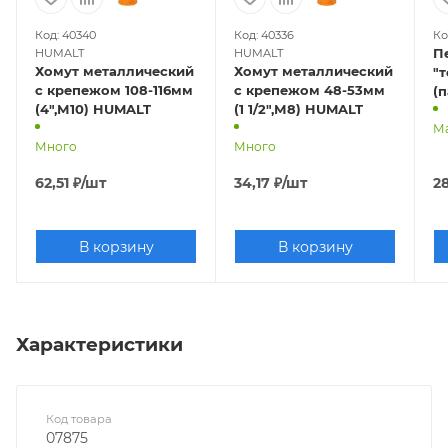
Код: 40340
Код: 40336
Ко
П
HUMALT
HUMALT
Хомут металлический
Хомут металлический
"т
с крепежом 108-116мм
с крепежом 48-53мм
(п
(4",М10) HUMALT
(1 1/2",М8) HUMALT
М
Много
Много
62,51
₽
/шт
34,17
₽
/шт
2
В корзину
В корзину
Характеристики
Код товара
07875