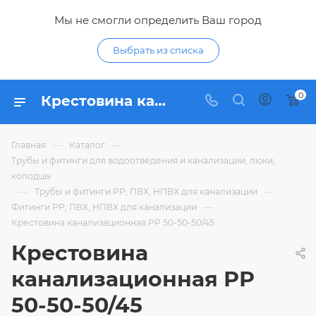
Мы не смогли определить Ваш город
Выбрать из списка
0
Крестовина канализационная РР 50-50-50/45 - купить по цене 72,47 ₽ в интернет-магазине Гидропромтехника с доставкой в Курске
—
—
Главная
Каталог
Трубы и фитинги для водоотведения и канализации, люки,
колодцы
—
—
Трубы и фитинги РР, ПВХ, НПВХ для канализации
—
Фитинги РР, ПВХ, НПВХ для канализации
Крестовина канализационная РР 50-50-50/45
Крестовина
канализационная РР
50-50-50/45