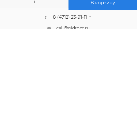
В корзину
8 (4712) 23-91-11
call@gidropt.ru
Курск, ул. Энгельса, 171б
Подписаться на рассылку
СОГЛАШЕНИЕ НА ОБРАБОТКУ ПЕРСОНАЛЬНЫХ ДАННЫХ
2008 - 2026 © Интернет-магазин gidropt.ru
Сайт разработан
компанией:
Нетекс