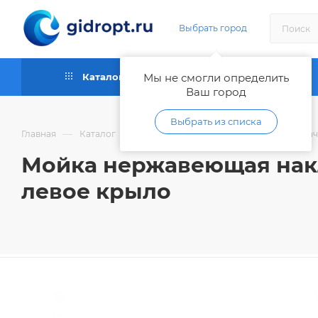
Выбрать город
Каталог
Мы не смогли определить
Как купить
Ваш город
Выбрать из списка
—
—
—
Главная
Каталог
Сантехника
Кухонные мойки, да
Мойка нержавеющая наклад
левое крыло