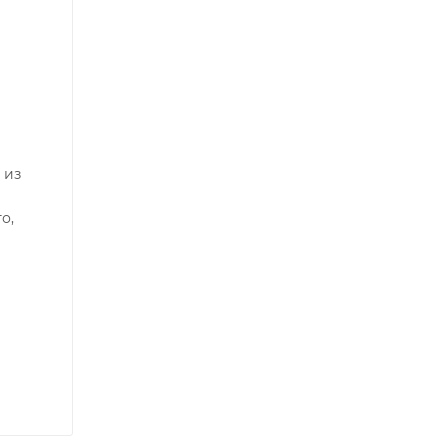
 из
о,