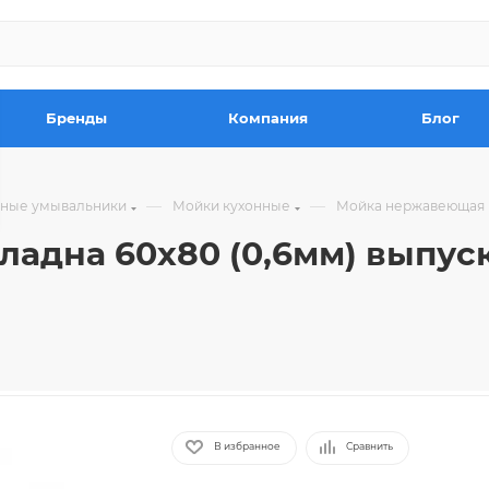
Бренды
Компания
Блог
—
—
чные умывальники
Мойки кухонные
Мойка нержавеющая на
на 60х80 (0,6мм) выпуск 1
В избранное
Сравнить