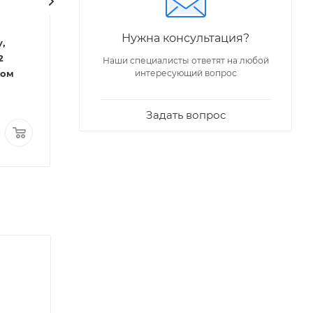
Код: 23721
Код: 20987
РБМ
РБМ
Артикул: АС-6.1М
Артикул: АС-17.2
Нужна консультация?
,
Арматура к унитазу,
Арматура к унит
2
нижняя подводка, шток,
нижняя подводка
Наши специалисты ответят на любой
ром
пластик/хром АС-6.1М
кнопка, пластик
интересующий вопрос
Много
Много
Задать вопрос
357,05
₽
/шт
425,65
₽
/шт