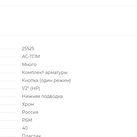
25525
АС-17.1М
Много
Комплект арматуры
Кнопка (один режим)
1/2" (НР)
Нижняя подводка
Хром
Россия
РБМ
40
Пластик