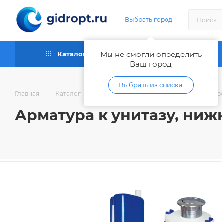
Выбрать город
Каталог
Мы не смогли определить
Как купить
Ваш город
Выбрать из списка
—
—
—
Главная
Каталог
Сантехника
Арматура для унитаз
Арматура к унитазу, ниж