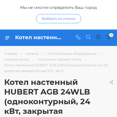
Мы не смогли определить Ваш город
Выбрать из списка
0
Котел настенный HUBERT AGB 24WLB (одноконтурный, 24 кВт, закрытая камера)+датчик NTС, Wi-Fi - купить по цене 44 432,64 ₽ в интернет-магазине Гидропромтехника с доставкой в Курске
—
—
—
Главная
Каталог
Отопительное оборудование
—
—
Газовые котлы
Настенные газовые котлы
Котел настенный HUBERT AGB 24WLB (одноконтурный, 24 кВт,
закрытая камера)+датчик NTС, Wi-Fi
Котел настенный
HUBERT AGB 24WLB
(одноконтурный, 24
кВт, закрытая