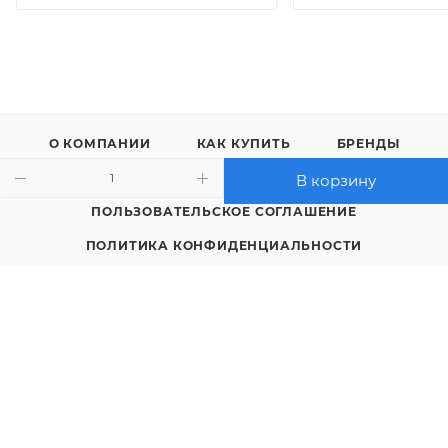
О КОМПАНИИ
КАК КУПИТЬ
БРЕНДЫ
КОНТАКТЫ
В корзину
ПОЛЬЗОВАТЕЛЬСКОЕ СОГЛАШЕНИЕ
ПОЛИТИКА КОНФИДЕНЦИАЛЬНОСТИ
8 (4712) 23-91-11
call@gidropt.ru
Курск, ул. Энгельса, 171б