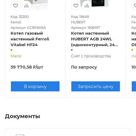
Код: 32200
Код: 19649
Ко
Ferroli
HUBERT
Fer
Артикул: GCBY6K6A
Артикул: 1926197
Ар
Котел газовый
Котел настенный
К
настенный Ferroli
HUBERT AGB 24WL
на
Vitabel HF24
(одноконтурный, 24
D
кВт, закрытая камера)
Мало
Снят с производства
На
59 770,58
₽
/шт
По запросу
10
В корзину
Запросить цену
Документы