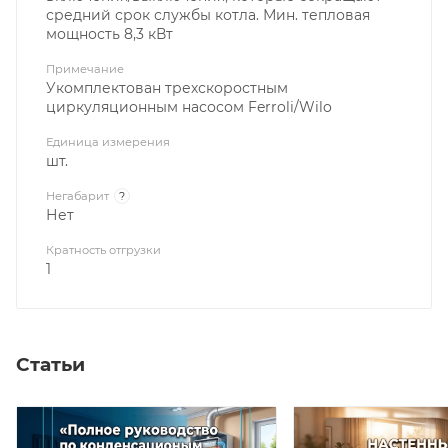
средний срок службы котла. Мин. тепловая
мощность 8,3 кВт
Примечание
Укомплектован трехскоростным
циркуляционным насосом Ferroli/Wilo
Единица измерения
шт.
Негабарит
?
Нет
Кратность отгрузки
1
Статьи