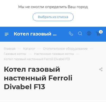
Мы не смогли определить Ваш город
Выбрать из списка
0
Котел газовый настенный Ferroli Divabel F13 - купить по цене в интернет-магазине Гидропромтехника с доставкой в Курске
—
—
—
Главная
Каталог
Отопительное оборудование
—
—
Газовые котлы
Настенные газовые котлы
Котел газовый настенный Ferroli Divabel F13
Котел газовый
настенный Ferroli
Divabel F13