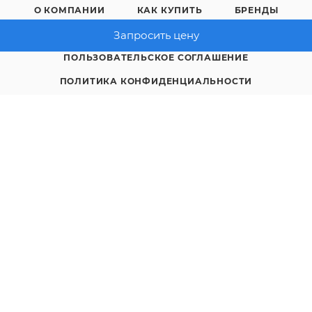
О КОМПАНИИ
КАК КУПИТЬ
БРЕНДЫ
КОНТАКТЫ
Запросить цену
ПОЛЬЗОВАТЕЛЬСКОЕ СОГЛАШЕНИЕ
ПОЛИТИКА КОНФИДЕНЦИАЛЬНОСТИ
8 (4712) 23-91-11
call@gidropt.ru
Курск, ул. Энгельса, 171б
Подписаться на рассылку
СОГЛАШЕНИЕ НА ОБРАБОТКУ ПЕРСОНАЛЬНЫХ ДАННЫХ
2008 - 2026 © Интернет-магазин gidropt.ru
Сайт разработан