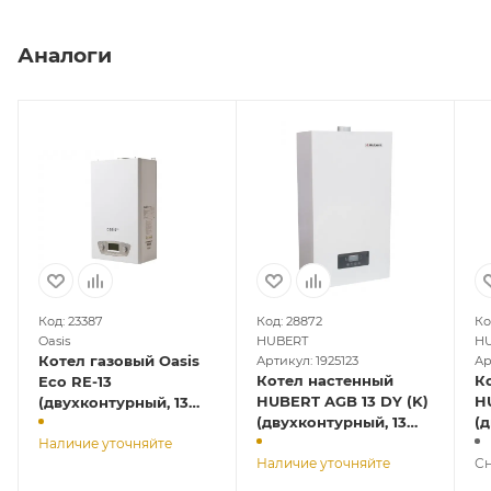
Аналоги
Код: 23387
Код: 28872
Ко
Oasis
HUBERT
H
Котел газовый Oasis
Артикул: 1925123
Ар
Котел настенный
К
Eco RE-13
HUBERT AGB 13 DY (K)
HUB
(двухконтурный, 13
(двухконтурный, 13
(
кВт, закрытая камера,
кВт, закрытая камера)
кВ
раздельный
Наличие уточняйте
Наличие уточняйте
л
Сн
теплообменик)