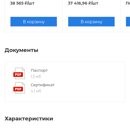
38 565
₽
/шт
37 416,96
₽
/шт
П
В корзину
В корзину
Документы
Паспорт
1,2 мб
Сертификат
4,1 мб
Характеристики