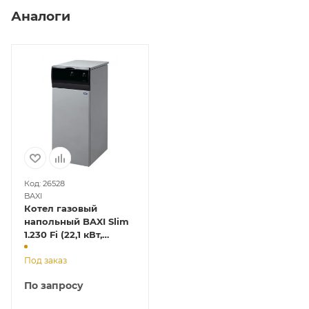
Аналоги
Код: 26528
BAXI
Котел газовый
напольный BAXI Slim
1.230 Fi (22,1 кВт,
одноконтурный,
зак.кам., с р/баком и
Под заказ
насосом)
По запросу