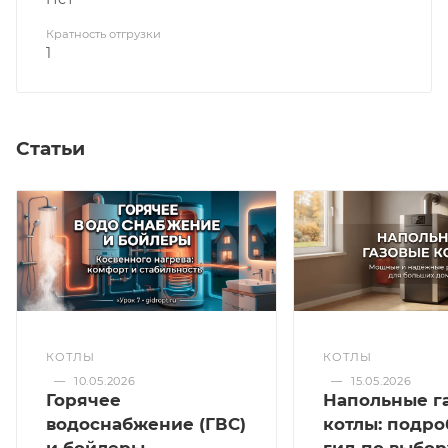
Кратность отгрузки
1
Статьи
КОТЛЫ
КОТЛЫ
—
10.05.2026
—
15.05.2026
Горячее
Напольные г
водоснабжение (ГВС)
котлы: подр
и бойлеры
гид по выбор