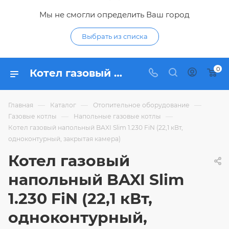
Мы не смогли определить Ваш город
Выбрать из списка
0
Котел газовый напольный BAXI Slim 1.230 FiN (22,1 кВт, одноконтурный, закрытая камера) - купить по цене в интернет-магазине Гидропромтехника с доставкой в Курске
—
—
—
Главная
Каталог
Отопительное оборудование
—
—
Газовые котлы
Напольные газовые котлы
Котел газовый напольный BAXI Slim 1.230 FiN (22,1 кВт,
одноконтурный, закрытая камера)
Котел газовый
напольный BAXI Slim
1.230 FiN (22,1 кВт,
одноконтурный,