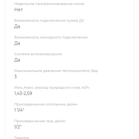
Недельное программирование котла
Нет
Возможность подключения пульта ДУ
Да
Возможность каскадного подключения
Да
Система антизамерзания
Да
Максимальное давление теплоносителя, бар
3
Мин./макс. расход природного газа, м3/ч
1,43-2,59
Присоединение отопления, дюйм
1 1/4"
Присоединение газа, дюйм
1/2"
Горелка