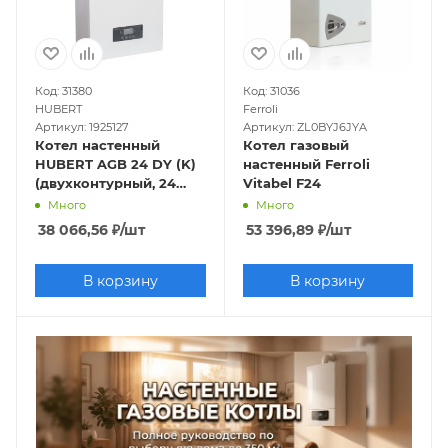
кВт
32 кВт
С бойлером косвенного
нагрева
45 кВт
250 кв м
Конвекционные
С медным теплообменником
Код: 31380
Код: 31036
23 кВт
150 кв м
Чугунные
HUBERT
Ferroli
Артикул: 1925127
Артикул: ZL0BYJ6JYA
Котел настенный
Котел газовый
HUBERT AGB 24 DY (K)
настенный Ferroli
(двухконтурный, 24
Vitabel F24
кВт, закрытая камера)
Много
Много
38 066,56
₽
/шт
53 396,89
₽
/шт
В корзину
В корзину