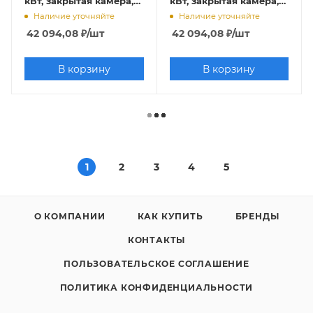
кВт, закрытая камера,
кВт, закрытая камера,
латунная
латунная
Наличие уточняйте
Наличие уточняйте
гидрогруппа), Wi-F
гидрогруппа), Wi-F
42 094,08
₽
/шт
42 094,08
₽
/шт
В корзину
В корзину
1
2
3
4
5
О КОМПАНИИ
КАК КУПИТЬ
БРЕНДЫ
КОНТАКТЫ
ПОЛЬЗОВАТЕЛЬСКОЕ СОГЛАШЕНИЕ
ПОЛИТИКА КОНФИДЕНЦИАЛЬНОСТИ