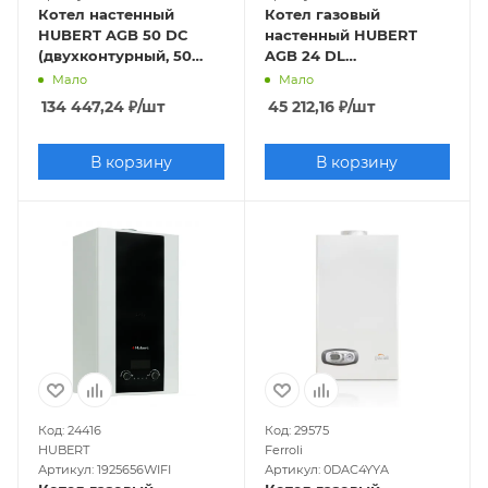
Котел настенный
Котел газовый
HUBERT AGB 50 DC
настенный HUBERT
(двухконтурный, 50
AGB 24 DL
кВт, закрытая камера)
(двухконтурный, 24
Мало
Мало
кВт, закрытая камера,
134 447,24
₽
/шт
45 212,16
₽
/шт
Wi-Fi)
В корзину
В корзину
Код: 24416
Код: 29575
HUBERT
Ferroli
Артикул: 1925656WIFI
Артикул: 0DAC4YYA