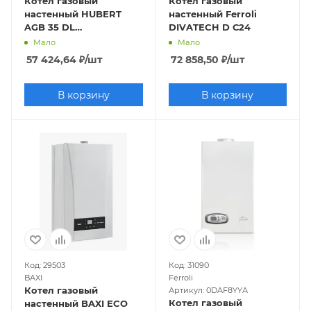
Котел газовый
Котел газовый
настенный HUBERT
настенный Ferroli
AGB 35 DL
DIVATECH D С24
(двухконтурный, 35
Мало
Мало
кВт, закрытая камера,
57 424,64
₽
/шт
72 858,50
₽
/шт
Wi-Fi)
В корзину
В корзину
Код: 29503
Код: 31090
BAXI
Ferroli
Котел газовый
Артикул: 0DAF8YYA
Котел газовый
настенный BAXI ECO