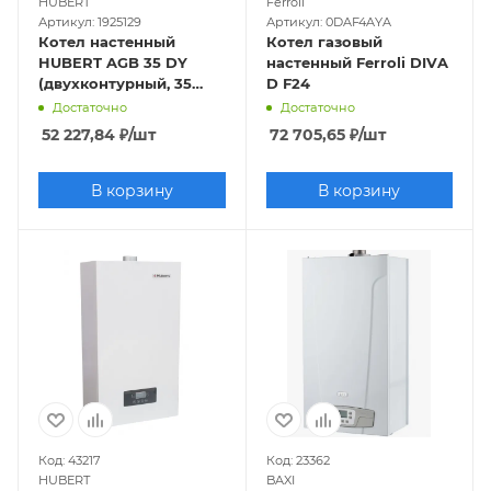
HUBERT
Ferroli
Артикул: 1925129
Артикул: 0DAF4AYA
Котел настенный
Котел газовый
HUBERT AGB 35 DY
настенный Ferroli DIVA
(двухконтурный, 35
D F24
кВт, закрытая камера)
Достаточно
Достаточно
52 227,84
₽
/шт
72 705,65
₽
/шт
В корзину
В корзину
Код: 43217
Код: 23362
HUBERT
BAXI