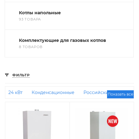
Котлы напольные
93 ТОВАРА
Комплектующие для газовых котлов
8 ТОВАРОВ
ФИЛЬТР
24 кВт
Конденсационные
Российские
Показать все
Итальянские
12 кВт
30 кВт
Для
квартиры
Энергонезависимые
18 кВт
С
закрытой камерой сгорания
Атмосферные
Турбо
35 кВт
Коаксиальные
40 кВт
25
кВт
14 кВт
16 кВт
10 кВт
28 кВт
50