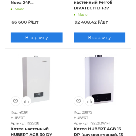
настенный Ferroli
Nova 24F
DIVATECH D F37
(двухконтурный, 24
Мало
кВт, закрытая камера)
Мало
66 600
₽
/шт
92 408,42
₽
/шт
В корзину
В корзину
Код: 40391
Код: 28875
HUBERT
HUBERT
Артикул: 1925128
Артикул: 1925213WIFI
Котел настенный
Котел HUBERT AGB 13
HUBERT AGB 30 DY
DP (двухконтурный, 13