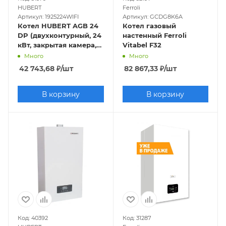
HUBERT
Ferroli
Артикул: 1925224WIFI
Артикул: GCDG8K6A
Котел HUBERT AGB 24
Котел газовый
DP (двухконтурный, 24
настенный Ferroli
кВт, закрытая камера,
Vitabel F32
латунная
Много
Много
гидрогруппа), Wi-F
42 743,68
₽
/шт
82 867,33
₽
/шт
В корзину
В корзину
Код: 40392
Код: 31287