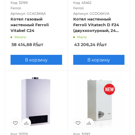
Код: 32199
Код: 43462
Ferroli
Ferroli
Артикул: GCAC6K6A
Артикул: GCDG6KVA
Котел газовый
Котел настенный
настенный Ferroli
Ferroli Vitatech D F24
Vitabel С24
(двухконтурный, 24
кВт, закрытая камера,
Много
Мало
про-во Китай)
58 414,68
₽
/шт
43 206,24
₽
/шт
В корзину
В корзину
Код: 31379
Код: 32197