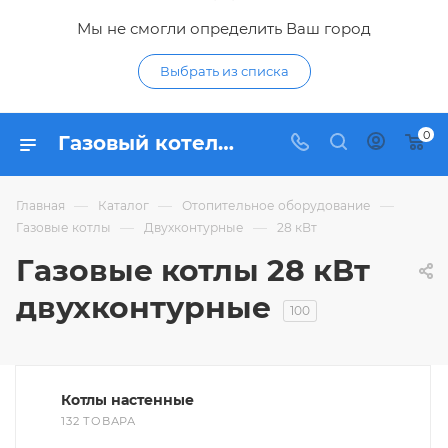
Мы не смогли определить Ваш город
Выбрать из списка
0
Газовый котел 28 квт двухконтурный - купить двухконтурные газовые котлы 28 кВт по низким ценам в интернет-магазине Гидропромтехника в Курске
—
—
—
Главная
Каталог
Отопительное оборудование
—
—
Газовые котлы
Двухконтурные
28 кВт
Газовые котлы 28 кВт
двухконтурные
100
Котлы настенные
132 ТОВАРА