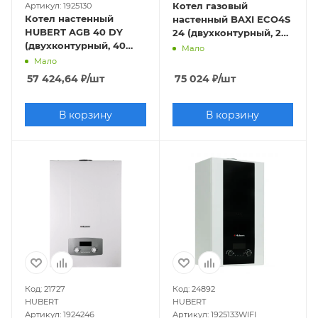
Котел газовый
Артикул: 1925130
Котел настенный
настенный BAXI ECO4S
HUBERT AGB 40 DY
24 (двухконтурный, 24
(двухконтурный, 40
кВт, открытая камера)
Мало
кВт, закрытая камера)
Мало
57 424,64
₽
/шт
75 024
₽
/шт
В корзину
В корзину
Код: 21727
Код: 24892
HUBERT
HUBERT
Артикул: 1924246
Артикул: 1925133WIFI