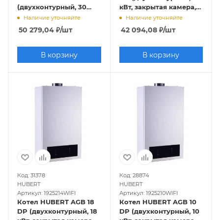
(двухконтурный, 30
кВт, закрытая камера,
кВт, закрытая камера)
латунная
Наличие уточняйте
Наличие уточняйте
гидрогруппа), Wi-F
50 279,04
₽
/шт
42 094,08
₽
/шт
В корзину
В корзину
Код: 31378
Код: 28874
HUBERT
HUBERT
Артикул: 1925214WIFI
Артикул: 1925210WIFI
Котел HUBERT AGB 18
Котел HUBERT AGB 10
DP (двухконтурный, 18
DP (двухконтурный, 10