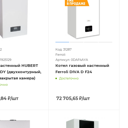
2
Код: 31287
Ferroli
1925129
Артикул: 0DAF4AYA
настенный HUBERT
Котел газовый настенный
 DY (двухконтурный,
Ferroli DIVA D F24
 закрытая камера)
Достаточно
очно
,84
₽
/шт
72 705,65
₽
/шт