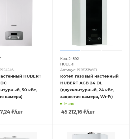
7
Код: 24892
HUBERT
 1924246
Артикул: 1925133WIFI
настенный HUBERT
Котел газовый настенный
 DC
HUBERT AGB 24 DL
нтурный, 50 кВт,
(двухконтурный, 24 кВт,
ая камера)
закрытая камера, Wi-Fi)
Мало
7,24
₽
/шт
45 212,16
₽
/шт