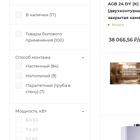
AGB 24 DY (K)
(двухконтурны
В наличии (
17
)
закрытая кам
Много
Товары бытового
38 066,56
₽
/
применения (
100
)
Способ монтажа
Настенный (
84
)
Напольный (
9
)
Парапетный (труба в
стену) (
7
)
Мощность, кВт
6,0 (
0
)
7,0 (
0
)
7,5 (
0
)