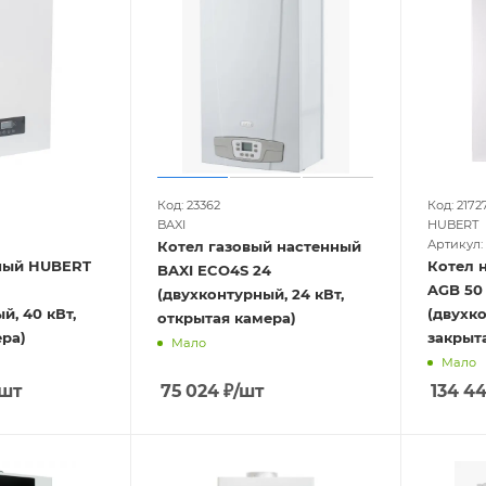
Код: 23362
Код: 2172
BAXI
HUBERT
Артикул:
Котел газовый настенный
ный HUBERT
Котел 
BAXI ECO4S 24
AGB 50
(двухконтурный, 24 кВт,
й, 40 кВт,
(двухко
открытая камера)
ера)
закрыт
Мало
Мало
/шт
75 024
₽
/шт
134 44