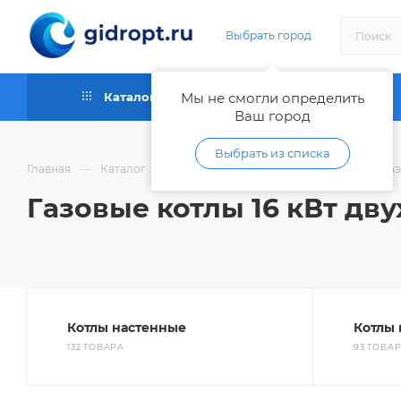
Выбрать город
Каталог
Мы не смогли определить
Как купить
Ваш город
Выбрать из списка
—
—
—
Главная
Каталог
Отопительное оборудование
Га
Газовые котлы 16 кВт дв
Котлы настенные
Котлы
132 ТОВАРА
93 ТОВА