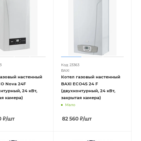
3
Код: 23363
BAXI
газовый настенный
Котел газовый настенный
CO Nova 24F
BAXI ECO4S 24 F
нтурный, 24 кВт,
(двухконтурный, 24 кВт,
ая камера)
закрытая камера)
Мало
0
₽
/шт
82 560
₽
/шт