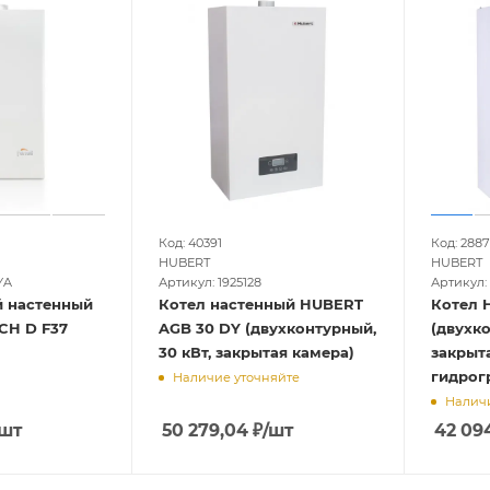
Код: 40391
Код: 2887
HUBERT
HUBERT
YA
Артикул: 1925128
Артикул: 
й настенный
Котел настенный HUBERT
Котел HUBER
ECH D F37
AGB 30 DY (двухконтурный,
(двухко
30 кВт, закрытая камера)
закрыт
гидрогр
Наличие уточняйте
Наличи
/шт
50 279,04
₽
/шт
42 09