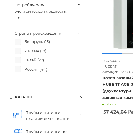
Потребляемая
электрическая мощность,
Вт
Страна происхождения
Беларусь (
15
)
Италия (
19
)
Китай (
22
)
Код: 24416
HUBERT
Россия (
44
)
Артикул: 1925656
Котел газовы
HUBERT AGB 3
(двухконтурны
закрытая каме
КАТАЛОГ
Мало
57 424,64
₽
Трубы и фитинги
пластиковые, шланги
Трубы и фитинги для