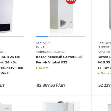
Код: 32197
Код: 4039
Ferroli
HUBERT
IFI
Артикул: GCDG8K6A
Артикул: 
DP
Котел газовый настенный
Котел 
й, 24 кВт,
Ferroli Vitabel F32
AGB 35
ра, латунная
35 кВт,
Много
 Wi-F
Достат
шт
82 867,33
₽
/шт
52 227