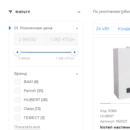
По умолчанию (убы
ФИЛЬТР
01. Розничная цена
24 кВт
Конд
кВт
С закры
кВт
10 кВт
медным тепло
2 969,92
1 083 473,54
Бренд
BAXI (
8
)
Ferroli (
35
)
HUBERT (
28
)
Oasis (
13
)
Код: 31380
HUBERT
ГЕФЕСТ (
3
)
Артикул: 1925127
Показать все
Котел настен