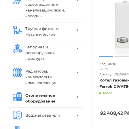
водоотведения и
канализации, люки,
колодцы
Трубы и фитинги
металлические
Запорная и
регулирующая
арматура
Код: 31090
Ferroli
Радиаторы,
Артикул: 0DAF8Y
конвекторы и
Котел газовы
комплектующие
Ferroli DIVAT
Мало
Отопительное
оборудование
92 408,42
₽
Водонагреватели