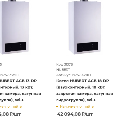
5
Код: 31378
HUBERT
1925213WIFI
Артикул: 1925214WIFI
T AGB 13 DP
Котел HUBERT AGB 18 DP
нтурный, 13 кВт,
(двухконтурный, 18 кВт,
ая камера, латунная
закрытая камера, латунная
уппа), Wi-F
гидрогруппа), Wi-F
е уточняйте
Наличие уточняйте
4,08
₽
/шт
42 094,08
₽
/шт