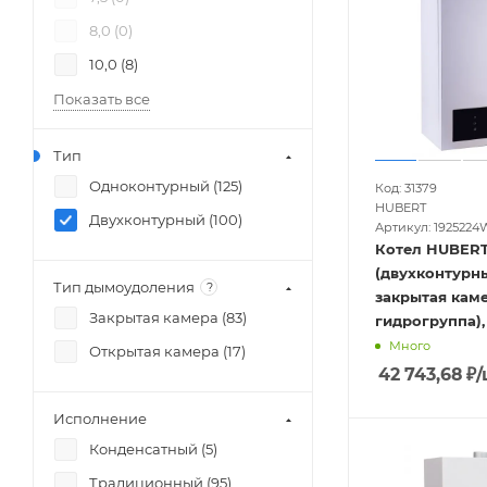
8,0 (
0
)
10,0 (
8
)
Показать все
Тип
Одноконтурный (
125
)
Код: 31379
HUBERT
Двухконтурный (
100
)
Артикул: 1925224W
Котел HUBERT AGB 24 
(двухконтурны
Тип дымоудоления
?
закрытая каме
Закрытая камера (
83
)
гидрогруппа),
Много
Открытая камера (
17
)
42 743,68
₽
/
Исполнение
Конденсатный (
5
)
Традиционный (
95
)