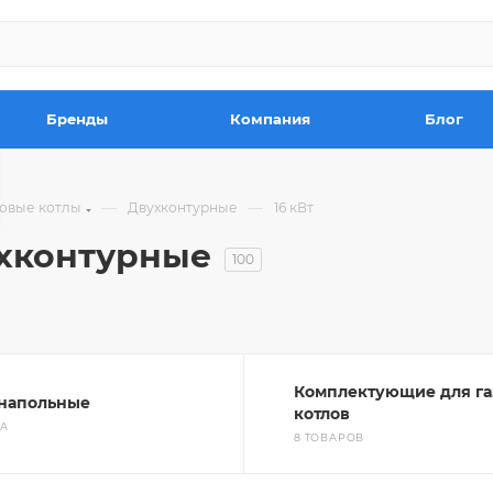
Бренды
Компания
Блог
—
—
зовые котлы
Двухконтурные
16 кВт
ухконтурные
100
Комплектующие для га
 напольные
котлов
РА
8 ТОВАРОВ