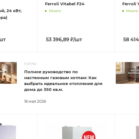
Ferroli Vitabel F24
Ferroli 
й, 24 кВт,
Много
Много
ера)
шт
53 396,89
₽
/шт
58 414
КОТЛЫ
Полное руководство по
настенным газовым котлам: Как
выбрать идеальное отопление для
дома до 350 кв.м.
16 мая 2026