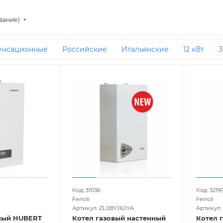
вание)
енсационные
Российские
Итальянские
12 кВт
3
той камерой сгорания
Атмосферные
Турбо
35 кВт
28 кВт
50 кВт
32 кВт
С бойлером косвенного наг
обменником
23 кВт
150 кв м
Чугунные
Код: 31036
Код: 3219
Ferroli
Ferroli
Артикул: ZL0BYJ6JYA
Артикул
ный HUBERT
Котел газовый настенный
Котел 