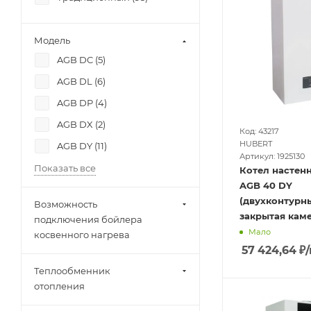
Модель
AGB DC (
5
)
AGB DL (
6
)
AGB DP (
4
)
AGB DX (
2
)
Код: 43217
HUBERT
AGB DY (
11
)
Артикул: 1925130
Показать все
Котел настен
AGB 40 DY
(двухконтурны
Возможность
закрытая кам
подключения бойлера
Мало
косвенного нагрева
57 424,64
₽
Теплообменник
отопления