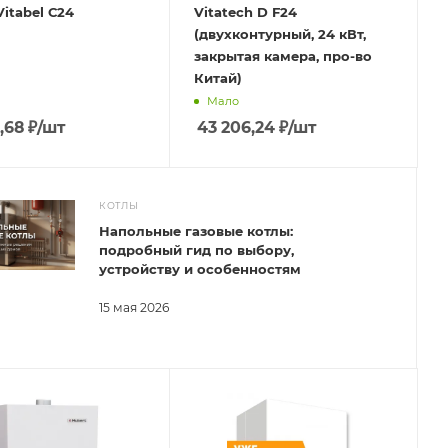
Vitabel С24
Vitatech D F24
(двухконтурный, 24 кВт,
закрытая камера, про-во
Китай)
Мало
,68
₽
/шт
43 206,24
₽
/шт
КОТЛЫ
Напольные газовые котлы:
подробный гид по выбору,
устройству и особенностям
15 мая 2026