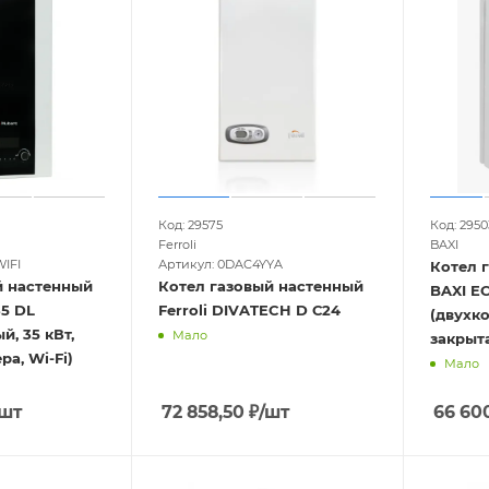
Код: 29575
Код: 2950
Ferroli
BAXI
WIFI
Артикул: 0DAC4YYA
Котел 
й настенный
Котел газовый настенный
BAXI E
5 DL
Ferroli DIVATECH D С24
(двухко
й, 35 кВт,
Мало
закрыт
ра, Wi-Fi)
Мало
/шт
72 858,50
₽
/шт
66 60