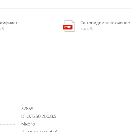
ртификат
Сан.эпидем заключение
 мб
3,4 мб
32859
К1.О.Т250.200.В.5
Много
Дымоход (труба)