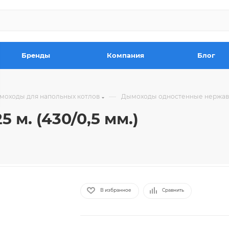
Бренды
Компания
Блог
—
моходы для напольных котлов
Дымоходы одностенные нержа
 м. (430/0,5 мм.)
В избранное
Сравнить