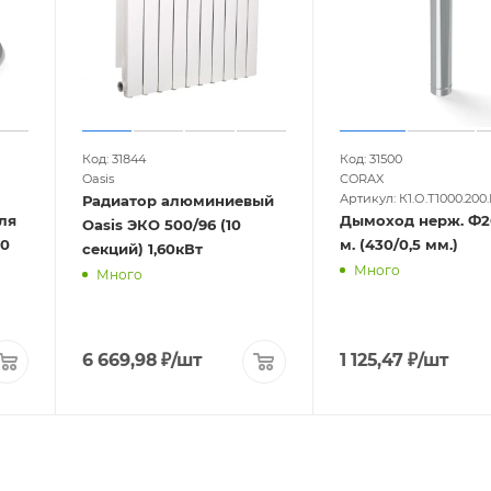
Код: 31844
Код: 31500
Oasis
CORAX
Артикул: К1.О.Т1000.200.
Радиатор алюминиевый
ля
Дымоход нерж. Ф20
Oasis ЭКО 500/96 (10
00
м. (430/0,5 мм.)
секций) 1,60кВт
Много
Много
6 669,98
₽
/шт
1 125,47
₽
/шт