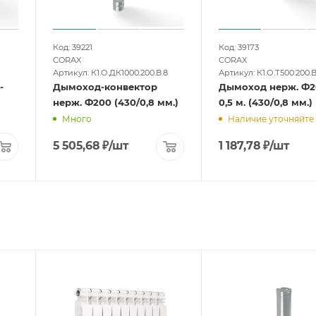
Код: 39221
Код: 39173
CORAX
CORAX
Артикул: К1.О.ДК1000.200.В.8
Артикул: К1.О.Т500.200.В
-
Дымоход-конвектор
Дымоход нерж. Ф2
нерж. Ф200 (430/0,8 мм.)
0,5 м. (430/0,8 мм.)
Много
Наличие уточняйте
5 505,68
₽
/шт
1 187,78
₽
/шт