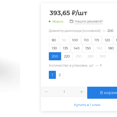
393,65
₽
/шт
Нашли дешевле?
Много
Диаметр дымохода (основной)
—
200
80
90
100
110
115
120
130
135
140
150
160
180
200
220
250
280
300
Количество в упаковке, шт
—
1
1
2
В корзи
Купить в 1 клик