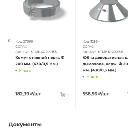
Код: 27666
Код: 32984
CORAX
CORAX
Артикул: К1.МК.ХС.200.В.5
Артикул: К1.МК.Ю.200.В.5
Хомут стяжной нерж. Ф
Юбка декоративная д
200 мм. (430/0,5 мм.)
дымохода, нерж. Ф 2
мм. (430/0,5 мм.)
Много
Много
182,39
₽
/шт
558,56
₽
/шт
Документы