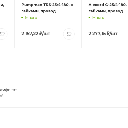
и,
Pumpman TRS-25/4-180, с
Alecord C-25/4-180, 
гайками, провод
гайками, провод
Много
Много
2 157,22
₽
/шт
2 277,15
₽
/шт
ртификат
 мб