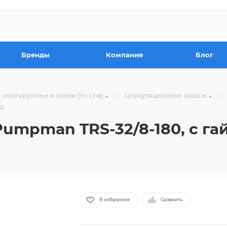
Бренды
Компания
Блог
—
—
монтируемые в линию (In-Line)
Циркуляционные насосы
од
mpman TRS-32/8-180, с га
В избранное
Сравнить