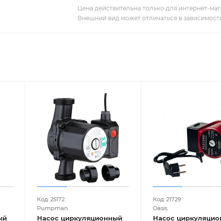
Цена действительна только для интернет-мага
Внешний вид может отличаться в зависимости
Код: 25172
Код: 21729
Pumpman
Oasis
ый
Насос циркуляционный
Насос циркуляцио