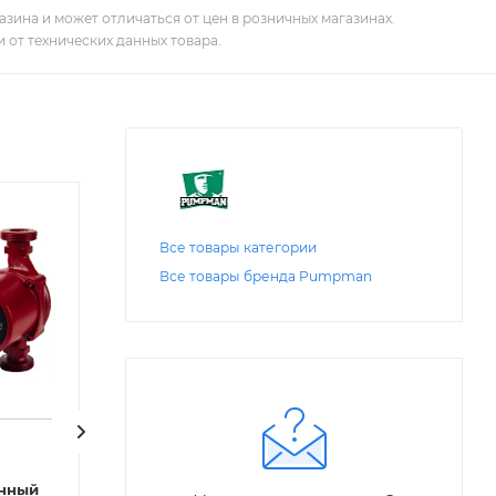
зина и может отличаться от цен в розничных магазинах.
 от технических данных товара.
Все товары категории
Все товары бренда Pumpman
Код: 21749
Код: 27269
Oasis
Oasis
нный
Насос циркуляционный
Насос циркуля