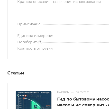
Краткое описание назначения использования
Примечание
Единица измерения
Негабарит
?
Кратность отгрузки
Статьи
НАСОСЫ
—
06.05.2026
Гид по бытовому насо
насос и не совершить