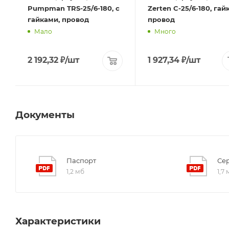
Pumpman TRS-25/6-180, с
Zerten C-25/6-180, гайк
гайками, провод
провод
Мало
Много
2 192,32
₽
/шт
1 927,34
₽
/шт
Документы
Паспорт
Се
1,2 мб
1,7
Характеристики