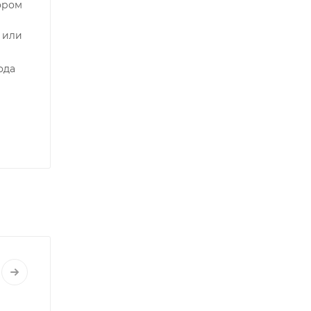
ором
 или
ода