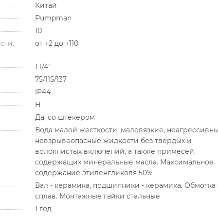
Китай
Pumpman
10
сти,
от +2 до +110
1 1/4"
75/115/137
IP44
H
Да, со штекером
Вода малой жесткости, маловязкие, неагрессивны
невзрывоопасные жидкости без твердых и
волокнистых включений, а также примесей,
содержащих минеральные масла. Максимальное
содержание этиленгликоля 50%
Вал - керамика, подшипники - керамика. Обмотка 
сплав. Монтажные гайки стальные
1 год