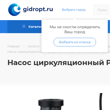
Выбрать город
Каталог
Мы не смогли определить
Как купить
Ваш город
Выбрать из списка
—
—
—
Главная
Каталог
Насосы
Циркуляционные насосы 
Насос циркуляционный Pumpman TRS-32/8-180, с гайками, пров
Насос циркуляционный Pu