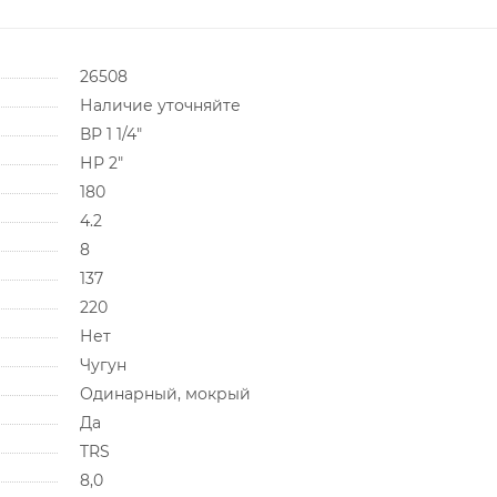
26508
Наличие уточняйте
ВР 1 1/4"
НР 2"
180
4.2
8
137
220
Нет
Чугун
Одинарный, мокрый
Да
TRS
8,0