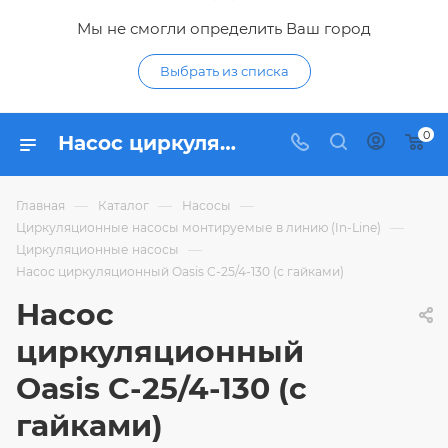
Мы не смогли определить Ваш город
Выбрать из списка
0
Насос циркуляционный Oasis C-25/4-130 (с гайками) - купить по цене 2 189,62 ₽ в интернет-магазине Гидропромтехника с доставкой в Курске
—
—
—
Главная
Каталог
Насосы
—
Циркуляционные насосы монтируемые в линию (In-Line)
—
Циркуляционные насосы
Насос циркуляционный Oasis C-25/4-130 (с гайками)
Насос
циркуляционный
Oasis C-25/4-130 (с
гайками)