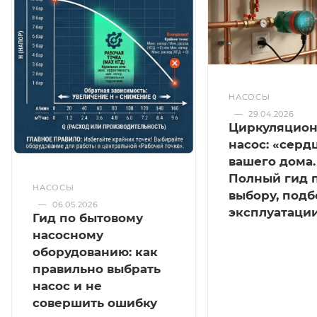
НАСОСЫ
—
29.04.2026
Циркуляцио
насос: «серд
вашего дома.
Полный гид 
НАСОСЫ
выбору, подб
—
06.05.2026
эксплуатаци
Гид по бытовому
насосному
оборудованию: как
правильно выбрать
насос и не
совершить ошибку