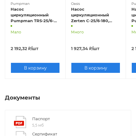
Pumpman
Oasis
P
Насос
Насос
Н
циркуляционный
циркуляционный
ц
Pumpman TRS-25/6-
Zerten C-25/6-180,
P
180, с гайками, провод
гайки, провод
18
Мало
Много
М
2 192,32
₽
/шт
1 927,34
₽
/шт
2 
В корзину
В корзину
Документы
Паспорт
5,5 мб
Сертификат