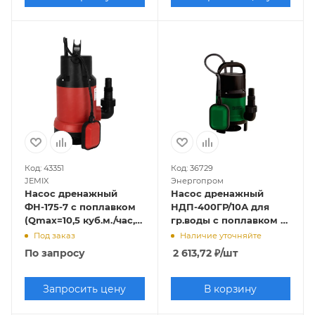
Код: 43351
Код: 36729
JEMIX
Энергопром
Насос дренажный
Насос дренажный
ФН-175-7 с поплавком
НДП-400ГР/10А для
(Qmax=10,5 куб.м./час,
гр.воды с поплавком (
Hmax=7 м., 550 Вт,
Qmax=7,5 куб.м./час,
Под заказ
Наличие уточняйте
кабель 8 м.)
Hmax=5 м., 400 Вт)
По запросу
2 613,72
₽
/шт
Запросить цену
В корзину