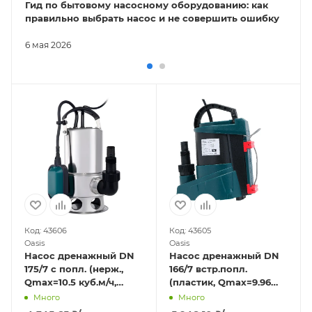
Гид по бытовому насосному оборудованию: как
правильно выбрать насос и не совершить ошибку
6 мая 2026
Код: 43606
Код: 43605
Oasis
Oasis
Насос дренажный DN
Насос дренажный DN
175/7 с попл. (нерж.,
166/7 встр.попл.
Qmax=10.5 куб.м/ч,
(пластик, Qmax=9.96
Hmax=7 м., 550 Вт)
куб.м./час, Hmax=7 м.,
Много
Много
550 Вт)