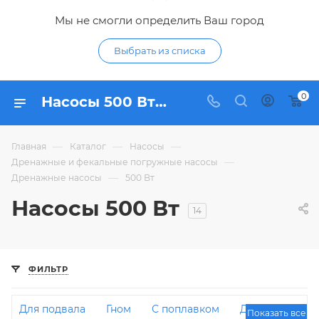
Мы не смогли определить Ваш город
Выбрать из списка
0
Насосы 500 Вт - купить дренажный насос 500 Вт по низким ценам в Курске в интерне-магазине Гидропромтехника
—
—
—
Главная
Каталог
Насосы
—
Дренажные и фекальные погружные насосы
—
Дренажные насосы
500 Вт
Насосы 500 Вт
14
ФИЛЬТР
Для подвала
Гном
С поплавком
Для
Показать все