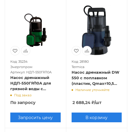
Код: 35234
Код: 28180
Энергопром
Termica
Насос дренажный DW
Артикул: НДП-550ГР/10А
Насос дренажный
550 с поплавком
НДП-550ГР/10А для
(пластик, Qmax=10,5
грязной воды с
куб.м./час, Hmax=7 м.,
Наличие уточняйте
поплавком (Qmax=9,6
550 Вт, кабель 10 м.)
Под заказ
куб.м./час, Hmax=7 м.,
По запросу
2 688,24
₽
/шт
550 Вт)
Запросить цену
В корзину