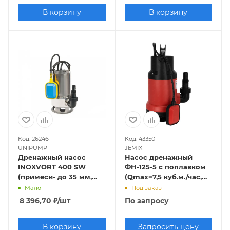
В корзину
В корзину
Код: 26246
Код: 43350
UNIPUMP
JEMIX
Дренажный насос
Насос дренажный
INOXVORT 400 SW
ФН-125-5 с поплавком
(примеси- до 35 мм,
(Qmax=7,5 куб.м./час,
400Вт, Hmax-6,5м,
Hmax=5 м., 400 Вт,
Мало
Под заказ
Qmax-133 л/мин)
кабель 6 м.)
8 396,70
₽
/шт
По запросу
В корзину
Запросить цену