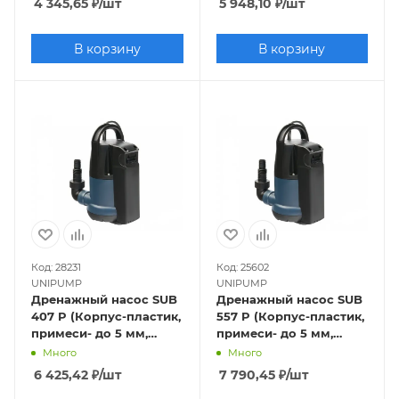
4 345,65
₽
/шт
5 948,10
₽
/шт
В корзину
В корзину
Код: 28231
Код: 25602
UNIPUMP
UNIPUMP
Дренажный насос SUB
Дренажный насос SUB
407 P (Корпус-пластик,
557 P (Корпус-пластик,
примеси- до 5 мм,
примеси- до 5 мм,
400Вт, Hmax-8м, Qmax-
550Вт, Hmax-9,5м,
Много
Много
167 л/мин)
Qmax-233 л/мин)
6 425,42
₽
/шт
7 790,45
₽
/шт