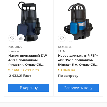
Код: 28179
Код: 28155
Termica
TAEN
Насос дренажный DW
Насос дренажный FSP-
400 с поплавком
400DW с поплавком
(пластик, Qmax=7,5
(Hmax= 5 м, Qmax=7,5
куб.м./час, Hmax=5 м.,
куб.м./час, 400 Вт,
Наличие уточняйте
Под заказ
400 Вт, кабель 10 м.)
провод 10 м.)
2 432,21
₽
/шт
По запросу
В корзину
Запросить цену