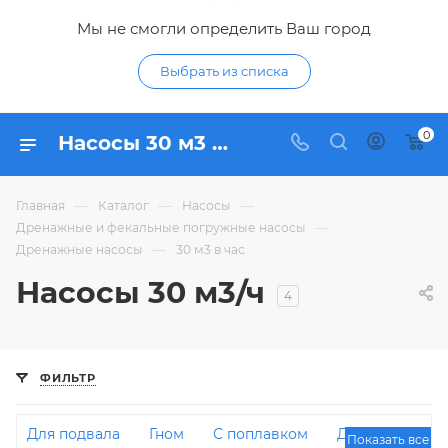
Мы не смогли определить Ваш город
Выбрать из списка
0
Насосы 30 м3 ч - купить дренажный насос 30 метров в час по низким ценам в Курске в интерне-магазине Гидропромтехника
—
—
—
Главная
Каталог
Насосы
—
Дренажные и фекальные погружные насосы
—
Дренажные насосы
30 м3 в час
Насосы 30 м3/ч
4
ФИЛЬТР
Для подвала
Гном
С поплавком
Для
Показать все