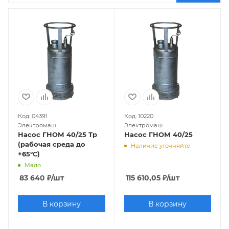
бассейна
Для пруда
Мощные
Для
колодца
500 Вт
12 м3/ч
Ливгидромаш
Оазис
Мини
Wilo
Откачка до 1мм
Поверхностные для подвала
10 м
Моноблочные
Пластиковые
Профессиональные
15 м
Вихревые
Valfex
Unipump
200 Вт
2,2 кВт
30 м3/
ч
Вертикальные
1,1 кВт
Taen
750 Вт
Код: 04391
Код: 10220
Бытовые
Электромаш
Электромаш
Насос ГНОМ 40/25 Тр
Насос ГНОМ 40/25
(рабочая среда до
Наличие уточняйте
+65°С)
Мало
83 640
₽
/шт
115 610,05
₽
/шт
В корзину
В корзину