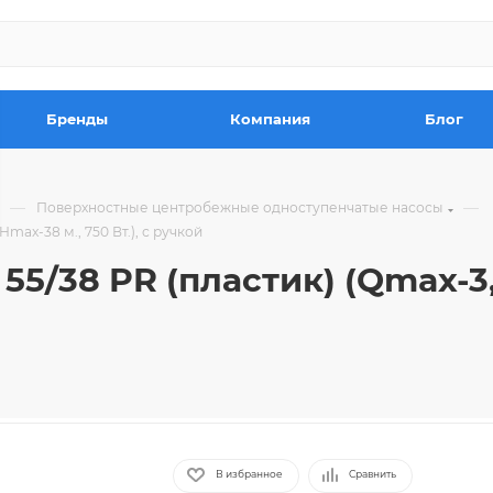
Бренды
Компания
Блог
—
—
Поверхностные центробежные одноступенчатые насосы
max-38 м., 750 Вт.), с ручкой
5/38 PR (пластик) (Qmax-3,
В избранное
Сравнить