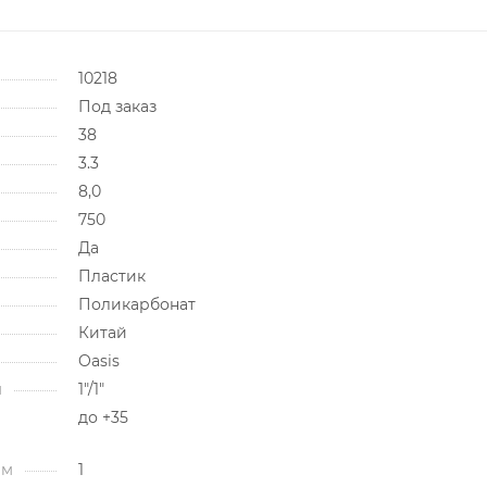
10218
Под заказ
38
3.3
8,0
750
Да
Пластик
Поликарбонат
Китай
Oasis
м
1"/1"
до +35
мм
1