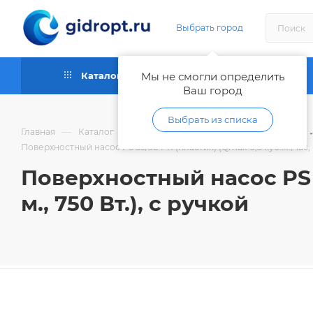
Выбрать город
Каталог
Мы не смогли определить
Как купить
Ваш город
Выбрать из списка
—
—
—
Главная
Каталог
Насосы
Поверхностные насосы
Поверхностный насос PS 55/38 PR (пластик) (Qmax-3,3 куб.м./час, H
Поверхностный насос PS 5
м., 750 Вт.), с ручкой